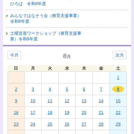
ひろば 令和8年度
みんなではなそう会（療育支援事業）
令和8年度
土曜造形ワークショップ（療育支援事
業）令和8年度
8
今月
次月
月
日
月
火
水
木
金
土
1
2
3
4
5
6
7
8
9
10
11
12
13
14
15
16
17
18
19
20
21
22
23
24
25
26
27
28
29