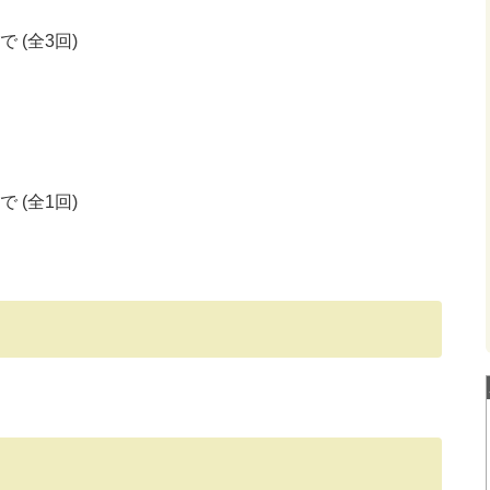
で (全3回)
で (全1回)