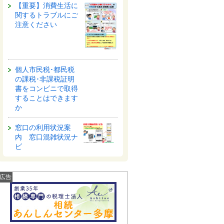
【重要】消費生活に
関するトラブルにご
注意ください
個人市民税･都民税
の課税･非課税証明
書をコンビニで取得
することはできます
か
窓口の利用状況案
内 窓口混雑状況ナ
ビ
広告