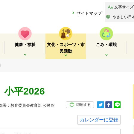
文字サイズ
サイトマップ
やさしい日
健康・福祉
文化・スポーツ・市
ごみ・環境
民活動
開く
開く
開く
6
小平2026
印刷する
署：教育委員会教育部 公民館
カレンダーに登録