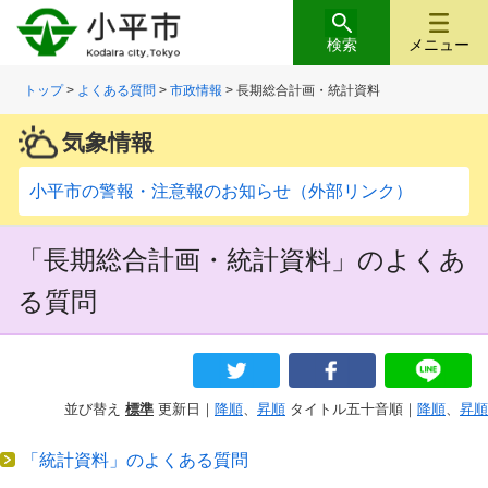
検索
メニュー
トップ
>
よくある質問
>
市政情報
> 長期総合計画・統計資料
気象情報
小平市の警報・注意報のお知らせ（外部リンク）
「長期総合計画・統計資料」のよくあ
る質問
並び替え
標準
更新日｜
降順
、
昇順
タイトル五十音順｜
降順
、
昇順
「統計資料」のよくある質問