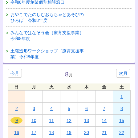
令和8年度創業個別相談窓口
おやこでたのしむおもちゃとあそびの
ひろば 令和8年度
みんなではなそう会（療育支援事業）
令和8年度
土曜造形ワークショップ（療育支援事
業）令和8年度
8
今月
次月
月
日
月
火
水
木
金
土
1
2
3
4
5
6
7
8
9
10
11
12
13
14
15
16
17
18
19
20
21
22