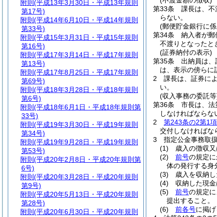
(不渡金額の徴収)
附則
(平成13年3月30日・平成13年規則
第33条
課長は、不
第17号)
らない。
附則
(平成14年6月10日・平成14年規則
(郵便貯金銀行に係
第33号)
第34条
納入者が郵
附則
(平成15年3月31日・平成15年規則
不渡りとなったと
第16号)
(証券納付の表示)
附則
(平成17年3月14日・平成17年規則
第35条
出納員は、
第13号)
は、表示の傍らに
附則
(平成17年8月25日・平成17年規則
2
課長は、証券に
第69号)
い。
附則
(平成18年3月28日・平成18年規則
(収入事務の委託等
第6号)
第36条
市長は、法
附則
(平成18年6月1日・平成18年規則第
しなければならな
33号)
2
第243条の2第1項
附則
(平成19年3月30日・平成19年規則
交付しなければな
第34号)
3
指定公金事務取
附則
(平成19年9月28日・平成19年規則
(1)
歳入の徴収又
第53号)
(2)
前号
の規定に
附則
(平成20年2月8日・平成20年規則第
体の発行する身
6号)
(3)
歳入を収納し
附則
(平成20年3月28日・平成20年規則
(4)
収納した現金
第9号)
(5)
前号
の規定に
附則
(平成20年5月13日・平成20年規則
提出すること。
第28号)
(6)
前各号
に掲げ
附則
(平成20年6月30日・平成20年規則