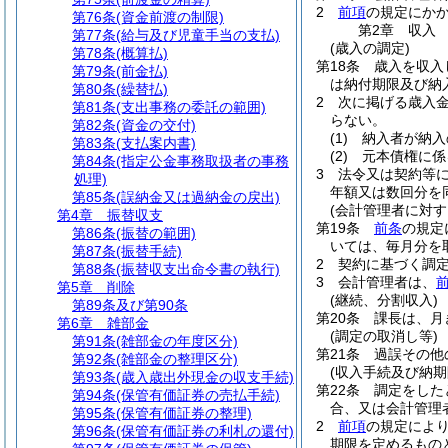
2
前項
の規定にか
第76条
(資金前渡の制限)
第2章
収入
第77条
(給与及び児童手当の支払)
(歳入の調定)
第78条
(概算払)
第18条
歳入を収入
第79条
(前金払)
は納付期限及び納
第80条
(繰替払)
2
次に掲げる歳入
第81条
(支出事務の委託の範囲)
らない。
第82条
(資金の交付)
(1)
納入者が納入
第83条
(支払案内書)
(2)
元本債権に係
第84条
(指定公金事務取扱者の事務
3
法令又は契約等
処理)
年額又は数回分を
第85条
(誤納金又は過納金の戻出)
(会計管理者に対す
第4章
振替収支
第19条
前条
の規定
第86条
(振替の範囲)
いては、毎月分を
第87条
(振替手続)
2
契約に基づく調
第88条
(振替収支出命令書の執行)
3
会計管理者は、
第5章
削除
(継続、分割収入)
第89条及び第90条
第20条
課長は、月
第6章
雑部金
(調定の取消し等)
第91条
(雑部金の年度区分)
第21条
過誤その他
第92条
(雑部金の整理区分)
(収入手続及び納期
第93条
(歳入歳出外現金の収支手続)
第22条
調定をした
第94条
(保管有価証券の売払手続)
合、又は会計管理
第95条
(保管有価証券の整理)
2
前項
の規定によ
第96条
(保管有価証券の利札の還付)
期限を定めるもの