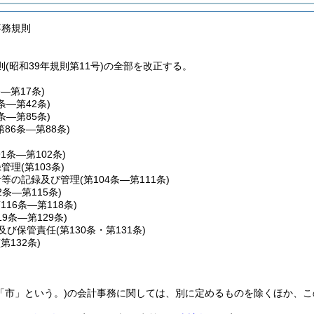
事務規則
(昭和39年規則第11号)の全部を改正する。
条―第17条)
8条―第42条)
3条―第85条)
第86条―第88条)
91条―第102条)
録管理
(第103条)
者等の記録及び管理
(第104条―第111条)
2条―第115条)
第116条―第118条)
19条―第129条)
及び保管責任
(第130条・第131条)
(第132条)
「市」という。)
の会計事務に関しては、別に定めるものを除くほか、こ