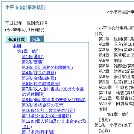
小平市会計事務規則
○小平市会計
平成13年 規則第17号
小平市会計事務規則
(令和8年4月1日施行)
目次
第1章
総則
(第1
条項目次
沿革
第2章
収入
(第1
本則
第3章
支出
(第4
第1章
総則
第4章
振替収支
(
第1条
(通則)
第5章
削除
第2条
(定義)
第6章
雑部金
(第
第3条
(会計事務の指導統括)
第7章
財産の記
第4条
(課長の職務)
第8章
会計管理
第5条
(金銭出納員)
第9章
決算
(第11
第6条
(現金取扱員等)
第10章
引継ぎ
(
第7条
(収入通知書及び支出命令書
第11章
検査
(第1
の送付期限)
第12章
監督責任
第8条
(会計管理者の審査及び確認)
第13章
附属様式
第9条
(首標金額の表示)
附則
第10条
(金額、数量等の訂正)
第1章
総則
第11条
(外国文の証拠書類)
(通則)
第12条
(収入通知及び支出命令の取
第1条
小平市
(以下
消し)
(定義)
第13条
(執行不能)