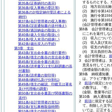
するものとする。
第35条
(証券納付の表示)
(1)
地方自治法施
第36条
(収入事務の委託等)
(2)
施行令第14
第36条の2
(指定納付受託者による
(3)
施行令第15
納付)
(4)
施行令第16
第37条
(会計管理者の収入事務)
(会計管理者の審査
第38条
(誤送通知書の送付換え)
第8条
会計管理者
第39条
(過誤納金の取扱い)
にこれを返付しな
第40条
(歳入欠損の取扱い)
(1)
収入について
第41条
(収入未済の繰越し)
(2)
収入及び支出
第42条
(歳出戻入の手続)
(3)
収支の内容が
第3章
支出
(4)
支出負担行為
第43条
(支出命令書の発行要件)
2
会計管理者は、
第44条
(債主の集合の支出命令書)
3
会計管理者は、
第45条
(支出命令書の表示)
意見を付してこれ
第46条
(請求書又は支払額調書の添
(首標金額の表示)
付書類)
第9条
納税通知書
第47条
(請求書の契印等)
は、アラビア数字
第48条
(継続払及び分割払)
2
前項
の規定にか
第49条
(債主の確認、印鑑又は署名
の数字は、「壱」
及び代理権の調査)
(金額、数量等の訂
第50条
(支出命令書及び関係書類の
第10条
納入通知書
送付)
2
前項
に規定する
第51条
(会計管理者の支払)
て、削除した文字
第52条
(支払事務取扱時間)
いては、訂正する
第53条
(債主の領収印等)