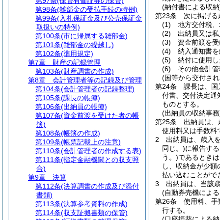
第97条
(保管有価証券の保管)
(納付書による収納
第98条
(雑部金の受払手続の特例)
第23条
次に掲げる
第99条
(入札保証金及び公売保証金
(1)
地方交付税、
取扱いの特例)
(2)
出納員又は私
第100条
(市に帰属する雑部金)
(3)
資金前渡を受
第101条
(雑部金の繰越し)
(4)
納入通知書を
第102条
(準用規定)
(5)
納付に使用し
第7章
財産の記録管理
(6)
その他会計管
第103条
(財産調書の作成)
(国等から交付され
第8章
会計管理者等の記録及び管理
第24条
課長は、国
第104条
(会計管理者の記録整理)
付書、交付決定通
第105条
(課長の帳簿)
ものとする。
第106条
(出納員の帳簿)
(出納員の収納事務
第107条
(資金前渡を受けた者の帳
第25条
出納員は、
簿)
使用料又は手数料
第108条
(帳簿の作成)
2
出納員は、歳入
第109条
(帳票記載上の注意)
同じ。)
に報告する
第110条
(会計管理者の作成する表)
う。)
であるときは
第111条
(指定金融機関との収支照
し、収納金が少額
合)
払い込むことがで
第9章
決算
3
出納員は、当該
第112条
(決算調書の作成及び添付
(自動券売機による
書類)
第26条
使用料、手
第113条
(決算参考資料の作成)
行する。
第114条
(収支証拠書類の保管)
(口座振替による納