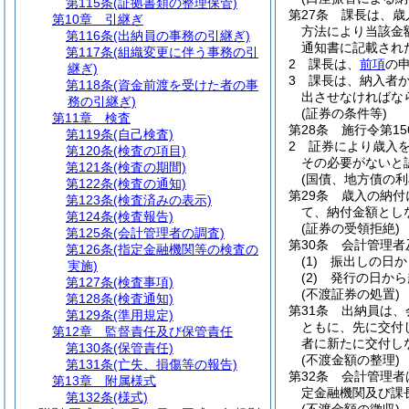
第115条
(証拠書類の整理保管)
第27条
課長は、歳
第10章
引継ぎ
方法により当該金
第116条
(出納員の事務の引継ぎ)
通知書に記載され
第117条
(組織変更に伴う事務の引
2
課長は、
前項
の
継ぎ)
3
課長は、納入者
第118条
(資金前渡を受けた者の事
出させなければな
務の引継ぎ)
(証券の条件等)
第11章
検査
第28条
施行令第1
第119条
(自己検査)
2
証券により歳入
第120条
(検査の項目)
その必要がないと
第121条
(検査の期間)
(国債、地方債の利
第122条
(検査の通知)
第29条
歳入の納付
第123条
(検査済みの表示)
て、納付金額とし
第124条
(検査報告)
(証券の受領拒絶)
第125条
(会計管理者の調査)
第30条
会計管理者
第126条
(指定金融機関等の検査の
(1)
振出しの日か
実施)
(2)
発行の日から
第127条
(検査事項)
(不渡証券の処置)
第128条
(検査通知)
第31条
出納員は、
第129条
(準用規定)
ともに、先に交付
第12章
監督責任及び保管責任
者に新たに交付し
第130条
(保管責任)
(不渡金額の整理)
第131条
(亡失、損傷等の報告)
第32条
会計管理者
第13章
附属様式
定金融機関及び課
第132条
(様式)