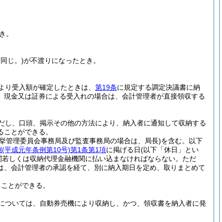
き。
同じ。)
が不渡りになったとき。
より受入額が確定したときは、
第19条
に規定する調定決議書に納
、現金又は証券による受入れの場合は、会計管理者が直接領収する
だし、口頭、掲示その他の方法により、納入者に通知して収納する
ることができる。
選挙管理委員会事務局及び監査事務局の場合は、局長)
を含む。以下
例
(平成元年条例第10号)
第1条第1項
に掲げる日
(以下「休日」とい
関若しくは収納代理金融機関に払い込まなければならない。
ただ
は、会計管理者の承認を経て、別に納入期日を定め、取りまとめて
ることができる。
については、自動券売機により収納し、かつ、領収書を納入者に発