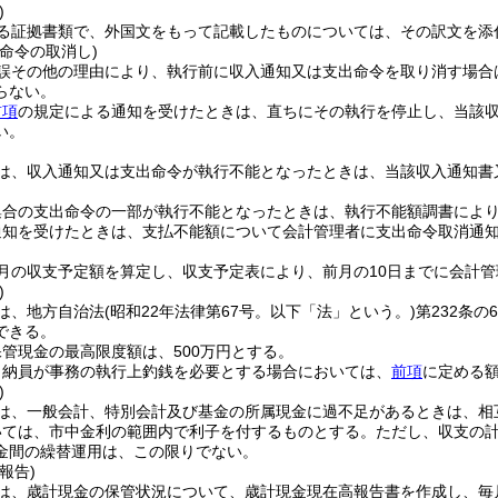
)
る証拠書類で、外国文をもって記載したものについては、その訳文を添
命令の取消し)
誤その他の理由により、執行前に収入通知又は支出命令を取り消す場合
らない。
前項
の規定による通知を受けたときは、直ちにその執行を停止し、当該
い。
は、収入通知又は支出命令が執行不能となったときは、当該収入通知書
集合の支出命令の一部が執行不能となったときは、執行不能額調書によ
通知を受けたときは、支払不能額について会計管理者に支出命令取消通
月の収支予定額を算定し、収支予定表により、前月の10日までに会計
)
は、地方自治法
(昭和22年法律第67号。以下「法」という。)
第232条
できる。
管現金の最高限度額は、500万円とする。
出納員が事務の執行上釣銭を必要とする場合においては、
前項
に定める
)
は、一般会計、特別会計及び基金の所属現金に過不足があるときは、相
いては、市中金利の範囲内で利子を付するものとする。
ただし、収支の
金間の繰替運用は、この限りでない。
報告)
は、歳計現金の保管状況について、歳計現金現在高報告書を作成し、毎