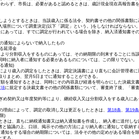
かわらず、市長は、必要があると認めるときは、歳計現金現在高報告書
しようとするときは、当該歳入に係る法令、契約書その他の関係書類に
入場所について調査決定
(以下「調定」という。)
をしなければならない
金にあっては、すでに調定が行われている場合を除き、納入済通知書そ
の通知によらないで納入したもの
る延滞金
により分割収入をするものにあっては、その納期限の到来するごとに当
同時に納入者に通知する必要があるものについては、この限りでない。
る通知)
により歳入の調定をしたときは、調定決議書により直ちに会計管理者に
取りまとめ、翌月5日までに通知することができる。
定額を通知するときは、同時にその内容及び経過を明らかにした決裁文
前項
に規定する決裁文書その他の関係書類について、審査終了後、「審
ぎめ契約又は年度契約等により、継続収入又は分割収入をする歳入にあ
の理由によって、調定の取消し又は更正をしたときは、
第18条
、
第19条
限)
ときは、直ちに納税通知書又は納入通知書を作成し、納入者に送付しな
者と協議の上、口頭、掲示その他の方法により納入者に通知して収納す
り通知をする場合の納期限については、法令その他の定めがある場合を除
とする。