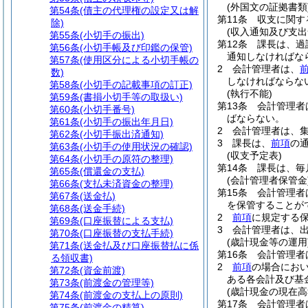
(外国文の証拠書類
第54条
(債主の代理権の設定又は解
第11条
収支に関す
除)
(収入通知及び支出
第55条
(小切手の振出)
第12条
課長は、過
第56条
(小切手帳及び印鑑の保管)
通知しなければな
第57条
(使用区分による小切手帳の
2
会計管理者は、
数)
しなければならな
第58条
(小切手の記載事項の訂正)
(執行不能)
第59条
(書損小切手等の取扱い)
第13条
会計管理者
第60条
(小切手番号)
ばならない。
第61条
(小切手の振出年月日)
2
会計管理者は、
第62条
(小切手振出済通知)
3
課長は、
前項
の
第63条
(小切手の使用状況の確認)
(収支予定表)
第64条
(小切手の原符の整理)
第14条
課長は、毎
第65条
(償還金の支払)
(会計管理者保管金
第66条
(支払未済資金の整理)
第15条
会計管理者
第67条
(送金払)
を保管することが
第68条
(送金手続)
2
前項
に規定する保
第69条
(口座振替による支払)
3
会計管理者は、
第70条
(口座振替の支払手続)
(歳計現金等の運用
第71条
(送金払及び口座振替払に係
第16条
会計管理者
る領収書)
2
前項
の場合にお
第72条
(資金前渡)
ある各会計及び基
第73条
(前渡金の管理等)
(歳計現金の現在高
第74条
(前渡金の支払上の原則)
第17条
会計管理者
第75条
(前渡金の精算)