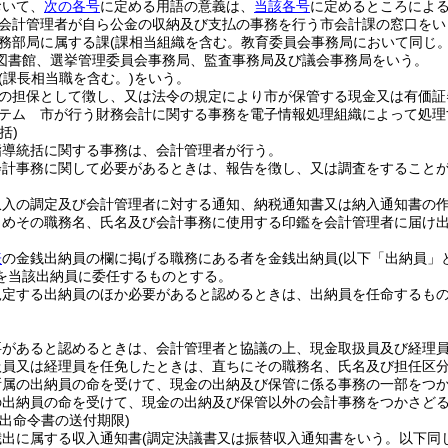
おいて、
次の各号
に定める用語の意義は、
当該各号
に定めるところによ
会計管理者が自ら公金の収納及び支払の事務を行う市会計課の窓口をい
務部局に属する課
(課相当組織を含む。教育委員会事務局において同じ。
図書館、選挙管理委員会事務局、監査事務局及び議会事務局をいう。
(課長相当職を含む。)
をいう。
の担保として徴し、又は法令の規定により市が保管する現金又は有価証
テム 市が行う財務会計に関する事務を電子情報処理組織によって処理
括)
指導統括に関する事務は、会計管理者が行う。
会計事務に関して必要があるときは、報告を徴し、又は調査をすること
収入の調定及び会計管理者に対する通知、納税通知書又は納入通知書の
じめその職務名、氏名及び会計事務に使用する印鑑を会計管理者に届け
表
の金銭出納員の欄に掲げる職務にある者を金銭出納員
(以下「出納員」
を当該出納員に委任するものとする。
規定する出納員のほか必要があると認めるときは、出納員を任命するも
要があると認めるときは、会計管理者と協議の上、現金取扱員及び経理
扱員又は経理員を任免したときは、直ちにその職務名、氏名及び担任区
所属の出納員の命を受けて、現金の出納及び保管に係る事務の一部をつ
の出納員の命を受けて、現金の出納及び保管以外の会計事務をつかさど
出命令書の送付期限)
歳出に属する収入通知書
(調定決議書又は振替収入通知書をいう。以下同じ