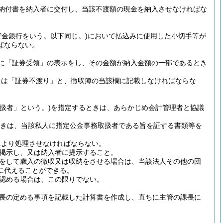
納付書を納入者に交付し、当該不渡額の現金を納入させなければな
貯金銀行をいう。以下同じ。)
において払込みに使用した小切手等が
ばならない。
に「証券受領」の表示をし、その金額が納入金額の一部であるとき
きは「証券不渡り」と、徴収簿の当該欄に記載しなければならな
扱者」という。)
を指定するときは、あらかじめ会計管理者と協議
きは、当該私人に指定公金事務取扱者である旨を証する書類等を
により処理させなければならない。
掲示し、又は納入者に提示すること。
をして歳入の徴収又は収納をさせる場合は、当該法人その他の団
に代えることができる。
認める場合は、この限りでない。
長の定める事項を記載した計算書を作成し、直ちに主管の課長に