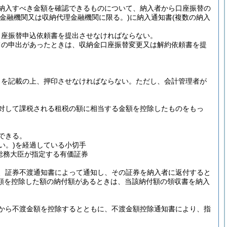
納入すべき金額を確認できるものについて、納入者から口座振替の
定金融機関又は収納代理金融機関に限る。)
に納入通知書
(複数の納入
口座振替申込依頼書を提出させなければならない。
旨の申出があったときは、収納金口座振替変更又は解約依頼書を提
名を記載の上、押印させなければならない。
ただし、会計管理者が
対して課税される租税の額に相当する金額を控除したものをもっ
できる。
い。)
を経過している小切手
り総務大臣が指定する有価証券
、証券不渡通知書によって通知し、その証券を納入者に返付すると
額を控除した額の納付額があるときは、当該納付額の領収書を納入
から不渡金額を控除するとともに、不渡金額控除通知書により、指