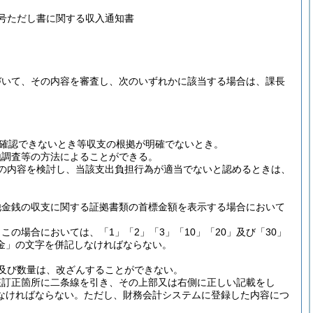
第3号ただし書に関する収入通知書
づいて、その内容を審査し、次のいずれかに該当する場合は、課長
確認できないとき等収支の根拠が明確でないとき。
地調査等の方法によることができる。
の内容を検討し、当該支出負担行為が適当でないと認めるときは、
他金銭の収支に関する証拠書類の首標金額を表示する場合において
。
。
この場合においては、「1」「2」「3」「10」「20」及び「30」
金」の文字を併記しなければならない。
及び数量は、改ざんすることができない。
該訂正箇所に二条線を引き、その上部又は右側に正しい記載をし
なければならない。
ただし、財務会計システムに登録した内容につ