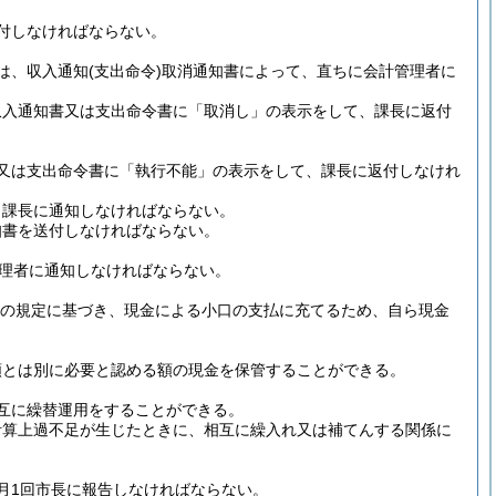
付しなければならない。
は、収入通知
(支出命令)
取消通知書によって、直ちに会計管理者に
収入通知書又は支出命令書に「取消し」の表示をして、課長に返付
又は支出命令書に「執行不能」の表示をして、課長に返付しなけれ
り課長に通知しなければならない。
知書を送付しなければならない。
管理者に通知しなければならない。
の6の規定に基づき、現金による小口の支払に充てるため、自ら現金
額とは別に必要と認める額の現金を保管することができる。
互に繰替運用をすることができる。
計算上過不足が生じたときに、相互に繰入れ又は補てんする関係に
月1回市長に報告しなければならない。