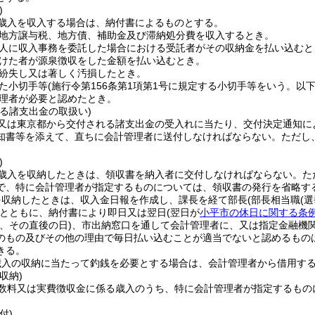
)
歳入を収入する場合は、納付書によるものとする。
地方譲与税、地方債、補助金及び滞納処分費を収入するとき。
人に収入事務を委託した場合における受託者がその収納金を払い込むと
けた者が源泉徴収をした金額を払い込むとき。
紛失し又は著しく汚損したとき。
た小切手等
(施行令第156条第1項第1号に規定する小切手等をいう。以下
理者が必要と認めたとき。
る諸支出金の取扱い)
又は東京都から交付される諸支出金の受入れに当たり、交付決定通知に
知書等を添えて、直ちに会計管理者に送付しなければならない。
ただし
)
歳入を収納したときは、領収書を納入者に交付しなければならない。
た
で、特に会計管理者が指定するものについては、領収書の発行を省略す
を収納したときは、収入金日報を作成し、課長を経て部長
(部長相当職
(
とともに、納付書により即日又は翌日
(翌日が
小平市の休日に関する条
、その直後の日)
、市出納窓口を通して会計管理者に、又は指定金融機
のもの及びその他の理由で毎日払い込むことが適当でないと認めるもの
きる。
歳入の収納に当たって釣銭を必要とする場合は、会計管理者から借用す
収納)
数料又は実費徴収金に係る歳入のうち、特に会計管理者が指定するもの
付)