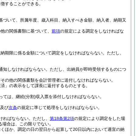
を徴することができる。
基づいて、所属年度、歳入科目、納入すべき金額、納入者、納期又
。
の他の関係書類に基づいて、
前項
の規定による調定をしなければな
該納期限に係る金額について調定をしなければならない。
ただし、
通知しなければならない。
ただし、出納員が即時受領するものにつ
書その他の関係書類を会計管理者に送付しなければならない。
査済」の表示をして課長に返付するものとする。
っては、継続
(分割)
収入票を添付しなければならない。
及び
次条
の規定に準じて処理をしなければならない。
ければならない。
ただし、
第18条第2項
の規定により調定をした場
る場合は、この限りでない。
くほか、調定の日の翌日から起算して20日以内において適宜の納