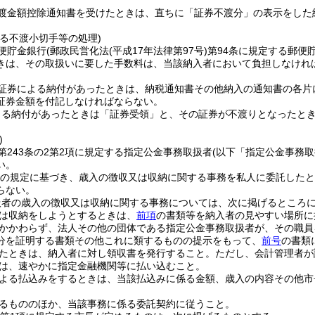
渡金額控除通知書を受けたときは、直ちに「証券不渡分」の表示をした
る不渡小切手等の処理)
便貯金銀行
(郵政民営化法
(平成17年法律第97号)
第94条に規定する郵便
きは、その取扱いに要した手数料は、当該納入者において負担しなけれ
証券による納付があったときは、納税通知書その他納入の通知書の各片
証券金額を付記しなければならない。
よる納付があったときは「証券受領」と、その証券が不渡りとなったと
)
第243条の2第2項に規定する指定公金事務取扱者
(以下「指定公金事務取
い。
の規定に基づき、歳入の徴収又は収納に関する事務を私人に委託したと
らない。
扱者の歳入の徴収又は収納に関する事務については、次に掲げるところ
は収納をしようとするときは、
前項
の書類等を納入者の見やすい場所に
かかわらず、法人その他の団体である指定公金事務取扱者が、その職員
分を証明する書類その他これに類するものの提示をもって、
前号
の書類
たときは、納入者に対し領収書を発行すること。
ただし、会計管理者が
は、速やかに指定金融機関等に払い込むこと。
よる払込みをするときは、当該払込みに係る金額、歳入の内容その他市
るもののほか、当該事務に係る委託契約に従うこと。