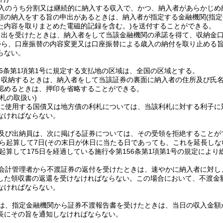
入のうち分割又は継続的に納入する収入で、かつ、納入者があらかじめ
額の納入をする旨の申出があるときは、納入者が指定する金融機関
(指
た内容を取りまとめた電磁的記録を含む。)
を送付することができる。
申出を受けたときは、納入者をして当該金融機関の承諾を得て、収納金
から、口座振替の内容変更又は口座振替による歳入の納付を取り止める
らない。
56条第1項第1号に規定する支払地の区域は、全国の区域とする。
を収納するときは、納入者をして当該証券の裏面に納入者の住所及び氏
認めるときは、押印を省略することができる。
札の取扱い)
に使用する国債又は地方債の利札については、当該利札に対する利子に
なければならない。
及び出納員は、次に掲げる証券については、その受領を拒絶することが
ら起算して7日
(その末日が休日に当たる日であっても、これを延長しな
起算して175日を経過している施行令第156条第1項第1号の規定によ
会計管理者から不渡証券の返付を受けたときは、速やかに納入者に対し
した領収書の返還を受けなければならない。
この場合において、不渡金
なければならない。
は、指定金融機関から証券不渡報告書を受けたときは、当日の収入金額
長にその旨を通知しなければならない。