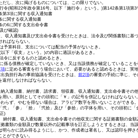
ただし、次に掲げるものについては、この限りでない。
行令
(昭和22年政令第16号。以下「施行令」という。)
第142条第1項
2条第3項に関する収入通知書
9条に関する収入通知書
5条の6に関する支出命令書
及び確認)
は、収入通知書及び支出命令書を受けたときは、法令及び関係書類に基
ければならない。
は予算科目、支出については配当の予算がないとき。
(以下「収支」という。)
の内容に過誤があるとき。
法令に反するものと認めるとき。
に係る債務が確定していないとき、又は当該債務が確定していることを
前項
に定める審査を行う場合において、必要があると認めるときは、実
支出負担行為の事前協議を受けたときは、
前2項
の審査の手続に準じ、そ
を返付しなければならない。
、納入通知書、納付書、請求書、領収書、収入通知書、支出命令書その
を用い、原則としてその頭初に「￥」の記号を併記しなければならない
かわらず、やむを得ない場合は、アラビア数字を用いないことができる
「弐」「参」「拾」「弐拾」及び「参拾」の字体を用い、その頭初に「
正)
、納付書、収入通知書、支出命令書その他収支に関する証拠書類の金額
証拠書類の金額及び数量以外の記載事項を訂正しようとするときは、当
は明らかに読み得るようにし、かつ、作成者は署名し、又は認印を押さ
ことができない。