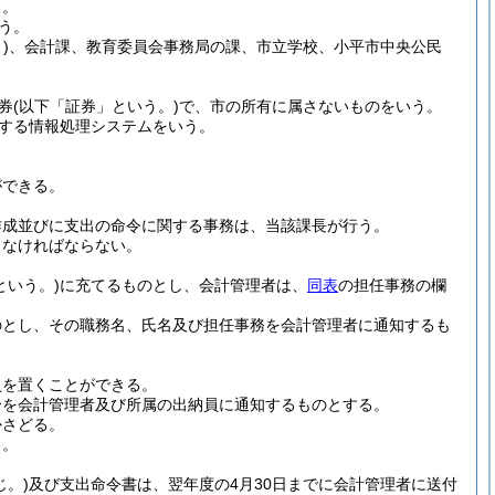
る。
う。
)
、会計課、教育委員会事務局の課、市立学校、小平市中央公民
券
(以下「証券」という。)
で、市の所有に属さないものをいう。
する情報処理システムをいう。
ができる。
作成並びに支出の命令に関する事務は、当該課長が行う。
出なければならない。
という。)
に充てるものとし、会計管理者は、
同表
の担任事務の欄
のとし、その職務名、氏名及び担任事務を会計管理者に通知するも
員を置くことができる。
分を会計管理者及び所属の出納員に通知するものとする。
かさどる。
る。
。)
及び支出命令書は、翌年度の4月30日までに会計管理者に送付