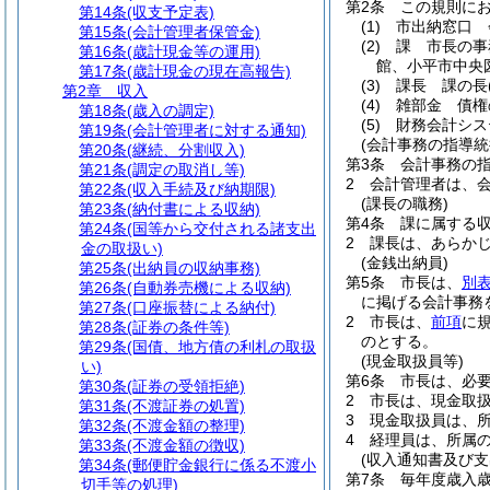
第2条
この規則に
第14条
(収支予定表)
(1)
市出納窓口 
第15条
(会計管理者保管金)
(2)
課 市長の事
第16条
(歳計現金等の運用)
館、小平市中央
第17条
(歳計現金の現在高報告)
(3)
課長 課の長
第2章
収入
(4)
雑部金 債権
第18条
(歳入の調定)
(5)
財務会計シス
第19条
(会計管理者に対する通知)
(会計事務の指導統
第20条
(継続、分割収入)
第3条
会計事務の
第21条
(調定の取消し等)
2
会計管理者は、
第22条
(収入手続及び納期限)
(課長の職務)
第23条
(納付書による収納)
第4条
課に属する
第24条
(国等から交付される諸支出
2
課長は、あらか
金の取扱い)
(金銭出納員)
第25条
(出納員の収納事務)
第5条
市長は、
別
第26条
(自動券売機による収納)
に掲げる会計事務
第27条
(口座振替による納付)
2
市長は、
前項
に
第28条
(証券の条件等)
のとする。
第29条
(国債、地方債の利札の取扱
(現金取扱員等)
い)
第6条
市長は、必
第30条
(証券の受領拒絶)
2
市長は、現金取
第31条
(不渡証券の処置)
3
現金取扱員は、
第32条
(不渡金額の整理)
4
経理員は、所属
第33条
(不渡金額の徴収)
(収入通知書及び支
第34条
(郵便貯金銀行に係る不渡小
第7条
毎年度歳入
切手等の処理)