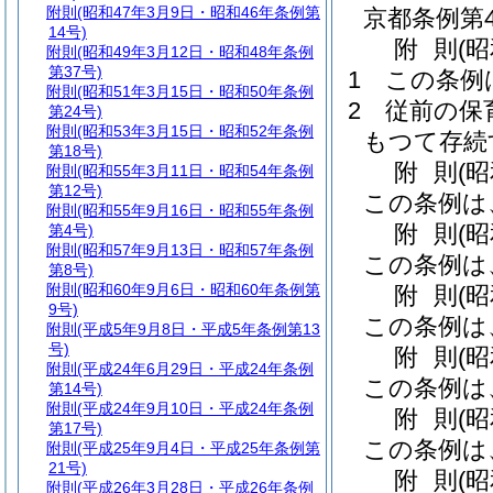
附則
(昭和47年3月9日・昭和46年条例第
京都条例第4
14号)
附
則
(
附則
(昭和49年3月12日・昭和48年条例
第37号)
1
この条例
附則
(昭和51年3月15日・昭和50年条例
2
従前の保
第24号)
附則
(昭和53年3月15日・昭和52年条例
もつて存続
第18号)
附
則
(
附則
(昭和55年3月11日・昭和54年条例
第12号)
この条例は
附則
(昭和55年9月16日・昭和55年条例
附
則
(
第4号)
附則
(昭和57年9月13日・昭和57年条例
この条例は
第8号)
附則
(昭和60年9月6日・昭和60年条例第
附
則
(
9号)
この条例は
附則
(平成5年9月8日・平成5年条例第13
号)
附
則
(
附則
(平成24年6月29日・平成24年条例
この条例は
第14号)
附則
(平成24年9月10日・平成24年条例
附
則
(
第17号)
この条例は
附則
(平成25年9月4日・平成25年条例第
21号)
附
則
(
附則
(平成26年3月28日・平成26年条例