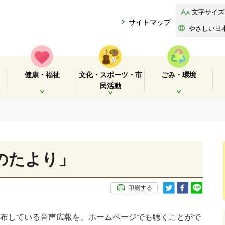
文字サイズ
サイトマップ
やさしい日
健康・福祉
文化・スポーツ・市
ごみ・環境
民活動
開く
開く
開く
のたより」
印刷する
布している音声広報を、ホームページでも聴くことがで