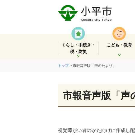
くらし・手続き・
こども・教育
税・防災
開く
開く
トップ
> 市報音声版「声のたより」
市報音声版「声
視覚障がい者のかた向けに作成し配