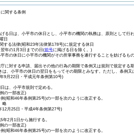
日に関する条例
掲げる日は、小平市の休日とし、小平市の機関の執務は、原則として行
曜日
関する法律
(昭和23年法律第178号)
に規定する休日
ら翌年の1月3日までの日
(
前号
に掲げる日を除く。)
小平市の休日に小平市の機関がその所掌事務を遂行することを妨げるも
政庁に対する申請、届出その他の行為の期限で条例又は規則で規定する
きは、小平市の休日の翌日をもってその期限とみなす。
ただし、条例又
年9月22日
・平成元年条例第10号)
期日は、小平市規則で定める。
例の一部改正)
条例
(昭和46年条例第25号)
の一部を次のように改正する。
〕略
年12月25日
・平成4年条例第27号)
5年2月1日から施行する。
例の一部改正)
条例
(昭和46年条例第25号)
の一部を次のように改正する。