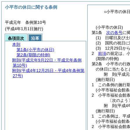
小平市の休日に関する条例
○小平市の休
平成元年 条例第10号
(小平市の休日)
(平成4年1月1日施行)
第1条
次の各号
に
(1)
日曜日及び土
条項目次
沿革
(2)
国民の祝日に
本則
(3)
12月29日か
第1条
(小平市の休日)
2
前項
の規定は、
第2条
(期限の特例)
(期限の特例)
附則
(平成元年9月22日・平成元年条例
第2条
小平市の行
第10号)
の休日に当たると
附則
(平成4年12月25日・平成4年条例第
附
則
(平成元
27号)
(施行期日)
1
この条例の施行
(小平市福祉会館条
2
小平市福祉会館
〔次のよう
附
則
(平成4
(施行期日)
1
この条例は、平成
(小平市福祉会館条
2
小平市福祉会館