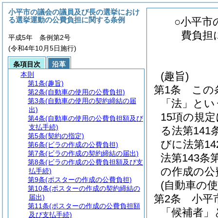
小平市の議会の議員及び長の選挙におけ
る選挙運動の公費負担に関する条例
○小平市
費負担
平成5年 条例第2号
(令和4年10月5日施行)
条項目次
沿革
(趣旨)
本則
第1条
(趣旨)
第1条
この
第2条
(自動車の使用の公費負担)
第3条
(自動車の使用の契約締結の届
「法」とい
出)
15項の規
第4条
(自動車の使用の公費負担額及び
支払手続)
る法第141
第5条
(契約の指定)
びに法第14
第6条
(ビラの作成の公費負担)
第7条
(ビラの作成の契約締結の届出)
法第143条
第8条
(ビラの作成の公費負担額及び支
の作成の公
払手続)
第9条
(ポスターの作成の公費負担)
(自動車の
第10条
(ポスターの作成の契約締結の
第2条
小平
届出)
第11条
(ポスターの作成の公費負担額
「候補者」
及び支払手続)