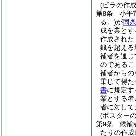
(ビラの作
第8条
小平
る。)
が
同
成を業とす
作成された
銭を超える場
補者を通じ
のであるこ
補者からの
乗じて得た
書
に規定す
業とする者
者に対して
(ポスター
第9条
候補
たりの作成