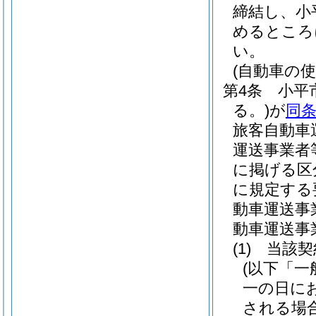
締結し、小
めるところ
い。
(自動車の
第4条
小平
る。)
が
同
旅客自動車
運送事業者
に掲げる区
に規定する
動車運送事
動車運送事
(1)
当該契
(以下「一
一の日に
される場