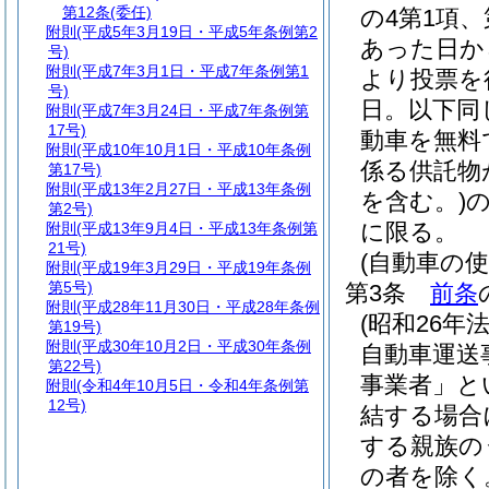
第12条
(委任)
の4第1項
附則
(平成5年3月19日・平成5年条例第2
あった日か
号)
附則
(平成7年3月1日・平成7年条例第1
より投票を
号)
日。以下同
附則
(平成7年3月24日・平成7年条例第
17号)
動車を無料
附則
(平成10年10月1日・平成10年条例
係る供託物
第17号)
附則
(平成13年2月27日・平成13年条例
を含む。)
第2号)
に限る。
附則
(平成13年9月4日・平成13年条例第
21号)
(自動車の
附則
(平成19年3月29日・平成19年条例
第5号)
第3条
前条
附則
(平成28年11月30日・平成28年条例
(昭和26年法
第19号)
附則
(平成30年10月2日・平成30年条例
自動車運送
第22号)
事業者」と
附則
(令和4年10月5日・令和4年条例第
12号)
結する場合
する親族の
の者を除く