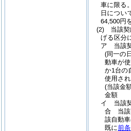
車に限る。
日につい
64,500
(2)
当該契
げる区分
ア
当該
(同一の
動車が使
か1台の
使用さ
(当該金額
金額
イ
当該
合 当該
該自動車
既に
前条