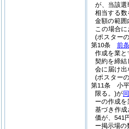
が、当該選
相当する数
金額の範囲
この場合に
(ポスター
第10条
前
作成を業と
契約を締結
会に届け出
(ポスター
第11条
小
限る。)
が
ーの作成を
基づき作成
価が、54
ー掲示場の