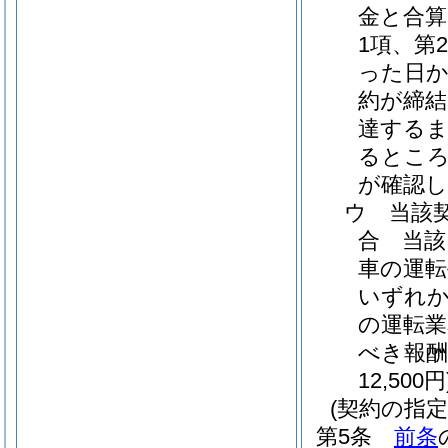
金と合算
1項、第
った日か
約が締
達する
るところ
が確認し
ウ
当該
合 当該
車の運転
いずれか
の運転業
べき報酬
12,500円
(契約の指定
第5条
前条