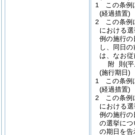
1
この条例
(経過措置)
2
この条例
における選
例の施行の
し、同日の
は、なお従
附
則
(
(施行期日)
1
この条例
(経過措置)
2
この条例
における選
例の施行の
の選挙につ
の期日を告