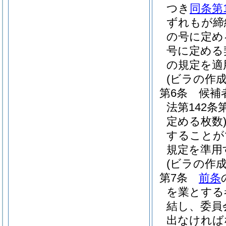
つき
同条第
ずれもが締
の号に定め
号に定める
の規定を適
(ビラの作
第6条
候補
法第142
定める枚数
することが
規定を準用
(ビラの作
第7条
前条
を業とする
結し、委員
出なければ