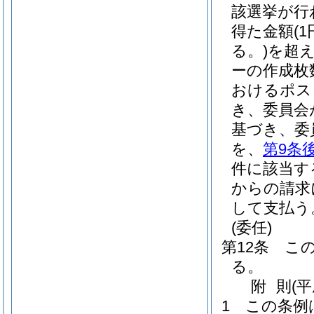
該選挙が行
得た金額
(
る。)
を超え
ーの作成枚
おけるポス
き、委員会
基づき、委
を、
第9条
件に該当す
からの請求
して支払う
(委任)
第12条
こ
る。
附
則
(
1
この条例