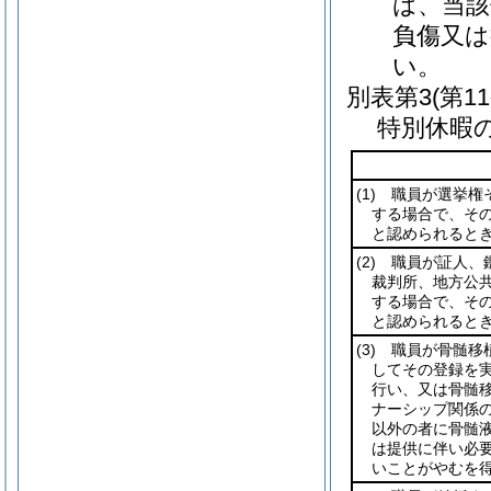
は、当該
負傷又
い。
別表第3
(第1
特別休暇
(1)
職員が選挙権そ
する場合で、そ
と認められると
(2)
職員が証人、鑑
裁判所、地方公
する場合で、そ
と認められると
(3)
職員が骨髄移植
してその登録を
行い、又は骨髄
ナーシップ関係
以外の者に骨髄
は提供に伴い必
いことがやむを