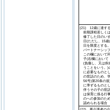
(21)
12歳に達す
前期課程若しく
修了した日のいず
日
(ただし、15
日を限度とする。
パートナーシッ
この欄において同
子
(右欄において
(負傷し、又は疾
うことをいう。)
に必要なものと
の世話のため、
56号)
第20条の
に準ずるものと
伴うその子の世
は保育に係る行
のへの参加のた
認められる場合
(22)
要介護者の介