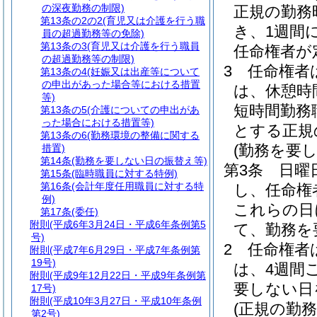
の深夜勤務の制限)
正規の勤務
第13条の2の2
(育児又は介護を行う職
き、1週間
員の超過勤務等の免除)
第13条の3
(育児又は介護を行う職員
任命権者が
の超過勤務等の制限)
3
任命権者
第13条の4
(妊娠又は出産等について
の申出があった場合等における措置
は、休憩時
等)
短時間勤務
第13条の5
(介護についての申出があ
った場合における措置等)
とする正規
第13条の6
(勤務環境の整備に関する
(勤務を要し
措置)
第14条
(勤務を要しない日の振替え等)
第3条
日曜
第15条
(臨時職員に対する特例)
第16条
(会計年度任用職員に対する特
し、任命権
例)
これらの日
第17条
(委任)
附則
(平成6年3月24日・平成6年条例第5
て、勤務を
号)
2
任命権者
附則
(平成7年6月29日・平成7年条例第
19号)
は、4週間
附則
(平成9年12月22日・平成9年条例第
要しない日
17号)
附則
(平成10年3月27日・平成10年条例
(正規の勤
第2号)