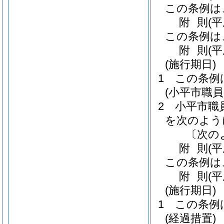
この条例は
附
則
(平
この条例は
附
則
(
(施行期日)
1
この条例
(小平市職
2
小平市職
を次のよう
〔次の
附
則
(
この条例は
附
則
(平
(施行期日)
1
この条例
(経過措置)