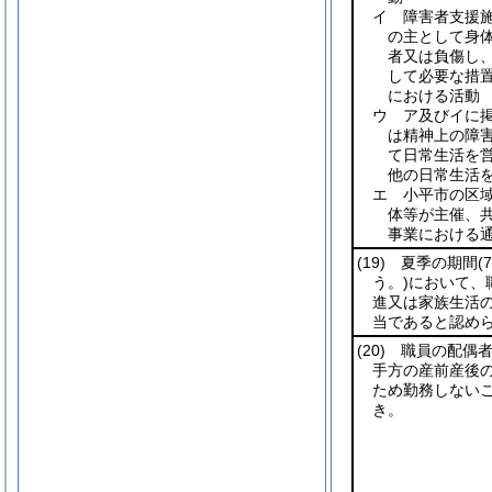
イ 障害者支援
の主として身
者又は負傷し
して必要な措
における活動
ウ ア及びイに
は精神上の障
て日常生活を
他の日常生活
エ 小平市の区
体等が主催、
事業における
(19)
夏季の期間
(
う。)
において、
進又は家族生活
当であると認め
(20)
職員の配偶者
手方の産前産後
ため勤務しない
き。