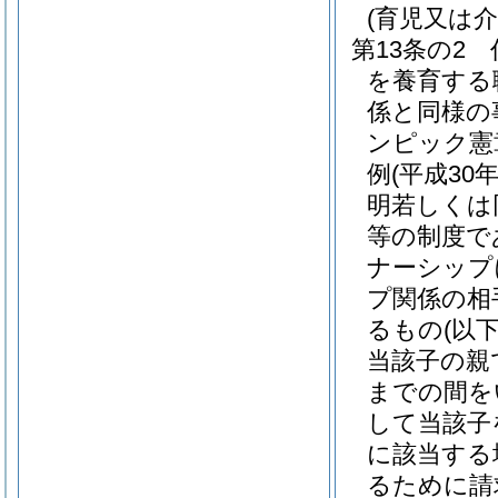
(育児又は
第13条の2
を養育する
係と同様の
ンピック憲
例
(平成30
明若しくは
等の制度で
ナーシップ
プ関係の相
るもの
(以
当該子の親
までの間を
して当該子
に該当する
るために請