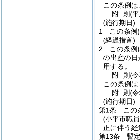
この条例は
附
則
(
(施行期日)
1
この条例
(経過措置)
2
この条例
の出産の日
用する。
附
則
(
この条例は
附
則
(
(施行期日)
第1条
この
(小平市職
正に伴う経
第13条
暫