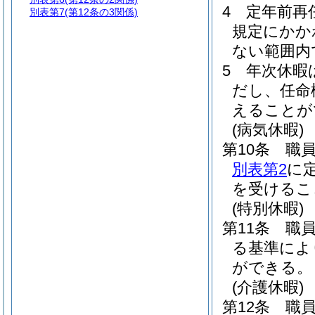
4
定年前再
別表第7
(第12条の3関係)
規定にかか
ない範囲内
5
年次休暇
だし、任命
えることが
(病気休暇)
第10条
職
別表第2
に
を受けるこ
(特別休暇)
第11条
職
る基準によ
ができる。
(介護休暇)
第12条
職