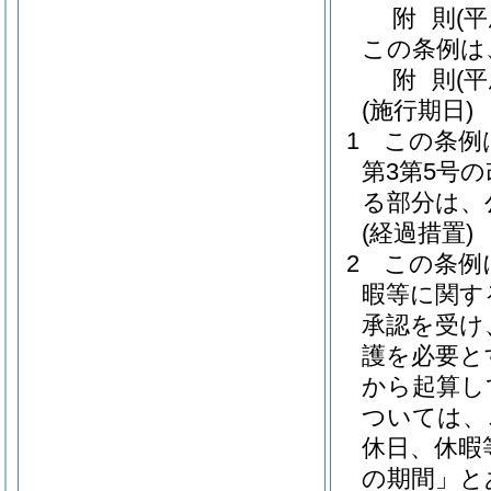
附
則
(平
この条例は
附
則
(
(施行期日)
1
この条例
第3第5号
る部分は、
(経過措置)
2
この条例
暇等に関す
承認を受け
護を必要と
から起算し
ついては、
休日、休暇
の期間」と