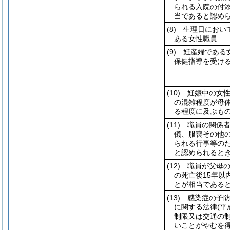
られる入院の付
当であると認め
(8)
生理日において
ある女性職員
(9)
妊産婦である女
保健指導を受け
(10)
妊娠中の女性
の混雑程度が母
る程度に及ぶも
(11)
職員の関係者
儀、服喪その他
られる行事等の
と認められると
(12)
職員が父母の
の死亡後15年以
とが相当である
(13)
感染症の予防
に関する法律
(平
制限又は交通の
いことがやむを