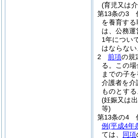
(育児又は
第13条の3
を養育する
は、公務運
1年につい
はならない
2
前項
の規
る。
この場
までの子を
介護者を介
ものとする
(妊娠又は
等)
第13条の4
例
(平成4年
ては、
同項