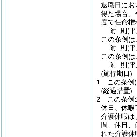
退職日にお
得た場合、
度で任命権
附
則
(
この条例は
附
則
(
この条例は
附
則
(
(施行期日)
1
この条例
(経過措置)
2
この条例
休日、休暇
介護休暇は
間、休日、
れた介護休