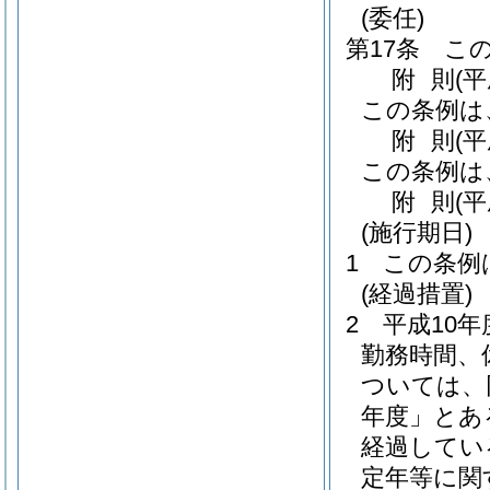
(委任)
第17条
こ
附
則
(
この条例は
附
則
(
この条例は
附
則
(
(施行期日)
1
この条例
(経過措置)
2
平成10
勤務時間、
ついては、
年度」とあ
経過してい
定年等に関