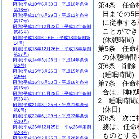
第4条
任命
附則
(平成10年6月30日・平成10年条例
第16号)
日までの5
附則
(平成11年6月29日・平成11年条例
第17号)
に従事する
附則
(平成12年12月22日・平成12年条例
ことができ
第46号)
附則
(平成13年6月6日・平成13年条例第
(休憩時間)
14号)
第5条
任命
附則
(平成13年12月26日・平成13年条例
第37号)
の休憩時間
附則
(平成14年3月28日・平成14年条例
第6条
削除
第3号)
附則
(平成15年3月26日・平成15年条例
(睡眠時間)
第5号)
第7条
任命
附則
(平成16年6月30日・平成16年条例
第16号)
合は、睡眠
附則
(平成18年11月29日・平成18年条例
第33号)
2
睡眠時間
附則
(平成21年3月25日・平成21年条例
(休日)
第6号)
附則
(平成22年6月29日・平成22年条例
第8条
次に
第10号)
務は、任命
附則
(平成26年12月25日・平成26年条例
第23号)
ものとする
附則
(平成28年2月25日・平成28年条例