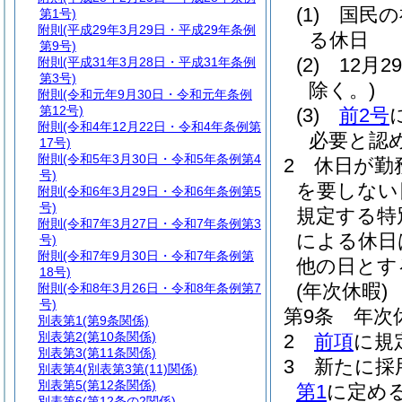
(1)
国民の
第1号)
附則
(平成29年3月29日・平成29年条例
る休日
第9号)
(2)
12月
附則
(平成31年3月28日・平成31年条例
第3号)
除く。)
附則
(令和元年9月30日・令和元年条例
第12号)
(3)
前2号
附則
(令和4年12月22日・令和4年条例第
必要と認
17号)
附則
(令和5年3月30日・令和5年条例第4
2
休日が勤
号)
を要しない
附則
(令和6年3月29日・令和6年条例第5
号)
規定する特
附則
(令和7年3月27日・令和7年条例第3
による休日
号)
附則
(令和7年9月30日・令和7年条例第
他の日とす
18号)
(年次休暇)
附則
(令和8年3月26日・令和8年条例第7
号)
第9条
年次
別表第1
(第9条関係)
別表第2
(第10条関係)
2
前項
に規
別表第3
(第11条関係)
3
新たに採
別表第4
(別表第3第(11)関係)
別表第5
(第12条関係)
第1
に定め
別表第6
(第12条の2関係)