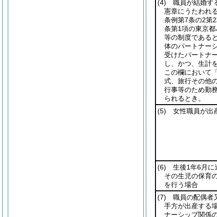
(4)
職員が結婚する
憲章にうたわれ
条例第7条の2第
条第1項の東京
等の制度である
体のパートナー
受けたパートナ
し、かつ、生計
この欄において「
式、旅行その他
行事等のため勤
られるとき。
(5)
女性職員が出
(6)
生後1年6月に
その生児の保育
を行う場合
(7)
職員の配偶者又
手方が出産する
ナーシップ関係