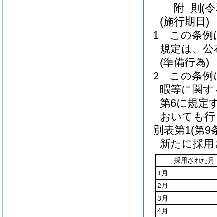
附
則
(
(施行期日)
1
この条例
規定は、公
(準備行為)
2
この条例
暇等に関す
第6に規定
おいても行
別表第1
(第9
新たに採用
採用された月
1月
2月
3月
4月