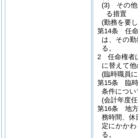
(3)
その他
る措置
(勤務を要
第14条
任
は、その勤
る。
2
任命権者
に替えて他
(臨時職員
第15条
臨
条件につい
(会計年度
第16条
地方
務時間、休
定にかかわ
る。