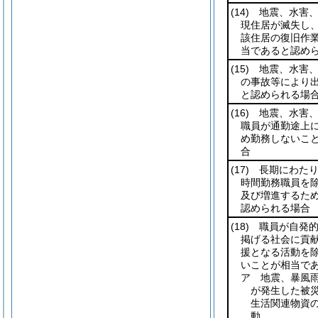
(14)
地震、水害、
現住居が滅失し
該住居の復旧作
当であると認め
(15)
地震、水害、
の事故等により
と認められる場
(16)
地震、水害、
職員が通勤途上
め勤務しないこ
合
(17)
長期にわたり
時間勤務職員を除
及び増進するた
認められる場合
(18)
職員が自発的
掲げる社会に貢
援となる活動を除
いことが相当で
ア 地震、暴風
が発生した被
生活関連物資
動