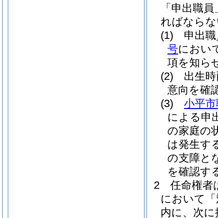
「申出職員
ればならな
(1)
申出職
号
におい
項を知ら
(2)
出生時
意向を確
(3)
小平市
による申
の家庭の
は発生す
の支障と
を確認す
2
任命権者
において「
内に、次に