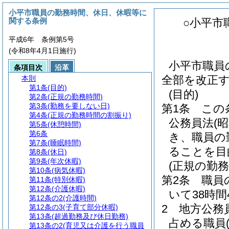
小平市職員の勤務時間、休日、休暇等に
関する条例
○小平市
平成6年 条例第5号
(令和8年4月1日施行)
小平市職員
条項目次
沿革
全部を改正
本則
第1条
(目的)
(目的)
第2条
(正規の勤務時間)
第3条
(勤務を要しない日)
第1条
この
第4条
(正規の勤務時間の割振り)
公務員法
(
第5条
(休憩時間)
第6条
き、職員の
第7条
(睡眠時間)
ることを目
第8条
(休日)
第9条
(年次休暇)
(正規の勤務
第10条
(病気休暇)
第2条
職員
第11条
(特別休暇)
第12条
(介護休暇)
いて38時間
第12条の2
(介護時間)
2
地方公務
第12条の3
(子育て部分休暇)
第13条
(超過勤務及び休日勤務)
占める職員
第13条の2
(育児又は介護を行う職員