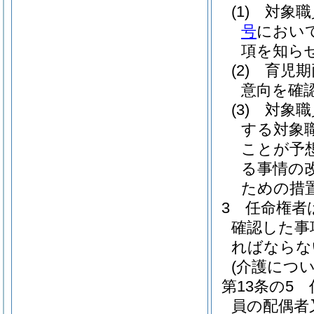
(1)
対象職
号
におい
項を知ら
(2)
育児期
意向を確
(3)
対象職
する対象
ことが予
る事情の
ための措
3
任命権者
確認した事
ればならな
(介護につ
第13条の5
員の配偶者