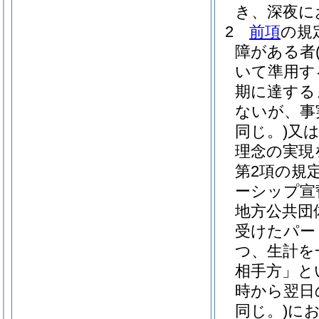
き、深夜に
2
前項
の規
障がある者
いて準用す
期に達する
ないが、事
同じ。)
又
理念の実現
第2項の規
ーシップ宣
地方公共団
受けたパー
つ、生計を
相手方」と
時から翌日
同じ。)
に