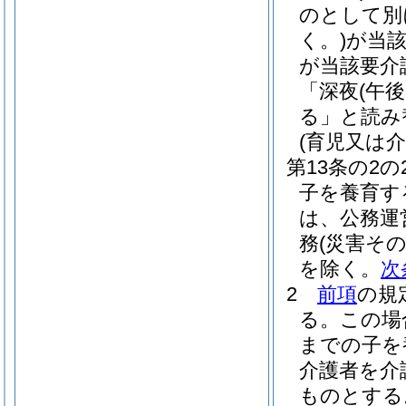
のとして別
く。)
が当
が当該要介
「深夜
(午
る」と読み
(育児又は
第13条の2の
子を養育す
は、公務運
務
(災害そ
を除く。
次
2
前項
の規
る。
この場
までの子を
介護者を介
ものとする