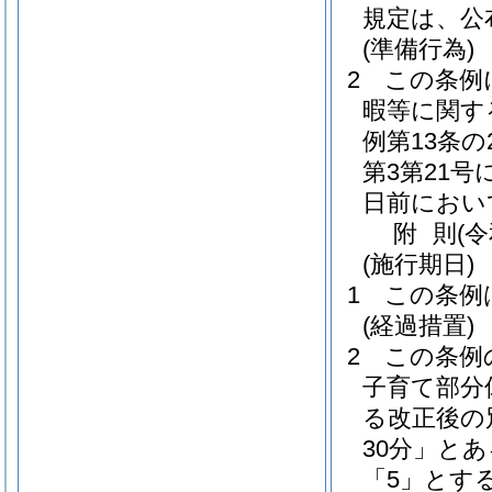
規定は、公
(準備行為)
2
この条例
暇等に関す
例第13条
第3第21
日前におい
附
則
(
(施行期日)
1
この条例
(経過措置)
2
この条例
子育て部分
る改正後の
30分」とあ
「5」とす