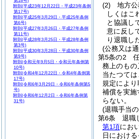
第18号)
(2)
地方公
附則
(平成23年12月22日・平成23年条例
第17号)
しくはこ
附則
(平成25年3月29日・平成25年条例
と協議し
第6号)
附則
(平成27年3月26日・平成27年条例
意に反し
第11号)
り退職し
附則
(平成28年3月25日・平成28年条例
第3号)
(公務又は
附則
(平成30年3月28日・平成30年条例
第5条の2
第9号)
附則
(令和元年9月5日・令和元年条例第
務上のもの
10号)
附則
(令和4年12月22日・令和4年条例第
当たつては
17号)
規定により
附則
(令和6年3月29日・令和6年条例第5
号)
補償を実施
附則
(令和6年12月2日・令和6年条例第
らない。
31号)
(退職手当の
第6条
退職
第1項
にお
日における