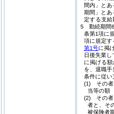
間内」とあ
期間」とあ
定する支給
5
勤続期間
条第1項に
項に規定す
第1号
に掲
日後失業し
に掲げる額
を、退職手
条件に従い
(1)
その者
当等の額
(2)
その者
者と、そ
被保険者