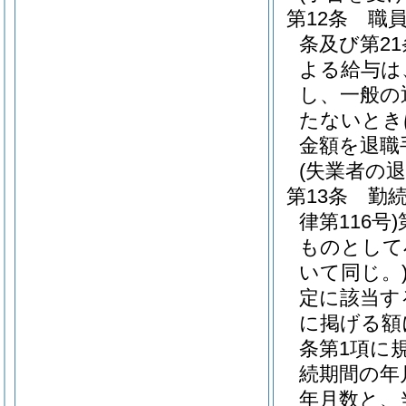
第12条
職
条及び第2
よる給与は
し、一般の
たないとき
金額を退職
(失業者の退
第13条
勤続
律第116号)
ものとして
いて同じ。
定に該当す
に掲げる額
条第1項に
続期間の年
年月数と、