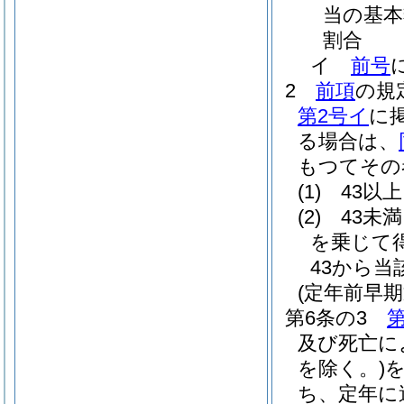
当の基本
割合
イ
前号
2
前項
の規
第2号イ
に
る場合は、
もつてその
(1)
43以
(2)
43未
を乗じて
43から
(定年前早
第6条の3
第
及び死亡に
を除く。)
を
ち、定年に