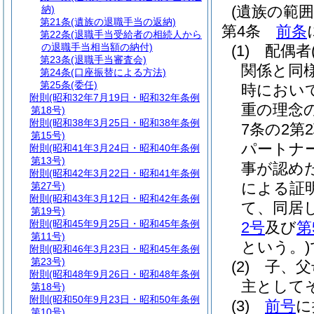
(遺族の範囲
納)
第21条
(遺族の退職手当の返納)
第4条
前条
第22条
(退職手当受給者の相続人から
の退職手当相当額の納付)
(1)
配偶者
第23条
(退職手当審査会)
関係と同
第24条
(口座振替による方法)
第25条
(委任)
時におい
附則
(昭和32年7月19日・昭和32年条例
重の理念
第18号)
附則
(昭和38年3月25日・昭和38年条例
7条の2
第15号)
パートナ
附則
(昭和41年3月24日・昭和40年条例
第13号)
事が認め
附則
(昭和42年3月22日・昭和41年条例
による証
第27号)
附則
(昭和43年3月12日・昭和42年条例
て、同居
第19号)
附則
(昭和45年9月25日・昭和45年条例
2号
及び
第
第11号)
という。)
附則
(昭和46年3月23日・昭和45年条例
第23号)
(2)
子、父
附則
(昭和48年9月26日・昭和48年条例
主として
第18号)
附則
(昭和50年9月23日・昭和50年条例
(3)
前号
に
第10号)