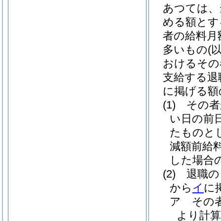
あつては、
める額とす
者の給料月
多いもの
(
おけるその
支給する退
に掲げる額
(1)
その者
い日の前
たものと
減額前給
した場合
(2)
退職の
から
イ
に
ア
その
より計