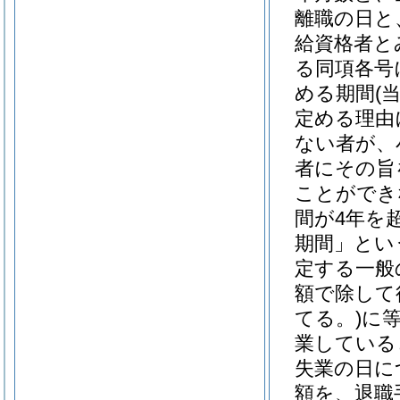
離職の日と
給資格者と
る同項各号
める期間
(
定める理由
ない者が、
者にその旨
ことができ
間が4年を
期間」とい
定する一般
額で除して
てる。)
に
業している
失業の日に
額を、退職