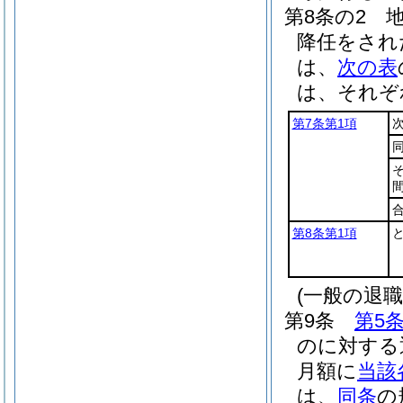
第8条の2
降任をされ
は、
次の表
は、それぞ
第7条第1項
同
第8条第1項
(一般の退
第9条
第5
のに対する
月額に
当該
は、
同条
の