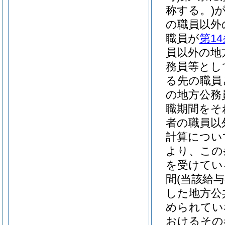
称する。)
の職員以外
職員が
第1
員以外の地
務員等とし
る先の職員
の地方公務
職期間をそ
者の職員以
計算につい
より、この
を受けてい
間
(当該給
した地方公
められてい
おけるその