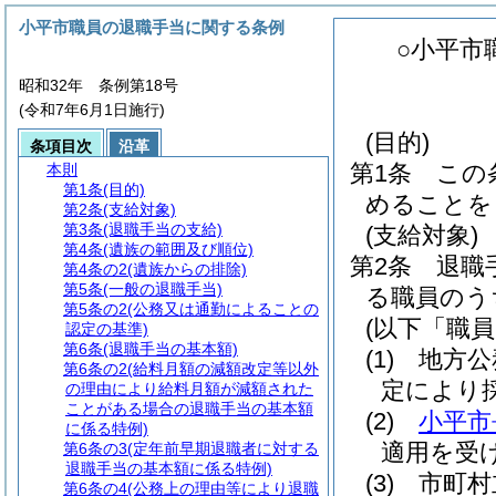
小平市職員の退職手当に関する条例
○小平市
昭和32年 条例第18号
(令和7年6月1日施行)
(目的)
条項目次
沿革
第1条
この
本則
第1条
(目的)
めることを
第2条
(支給対象)
第3条
(退職手当の支給)
(支給対象)
第4条
(遺族の範囲及び順位)
第2条
退職
第4条の2
(遺族からの排除)
第5条
(一般の退職手当)
る職員のう
第5条の2
(公務又は通勤によることの
(以下「職
認定の基準)
第6条
(退職手当の基本額)
(1)
地方公
第6条の2
(給料月額の減額改定等以外
定により
の理由により給料月額が減額された
ことがある場合の退職手当の基本額
(2)
小平市
に係る特例)
適用を受
第6条の3
(定年前早期退職者に対する
退職手当の基本額に係る特例)
(3)
市町村
第6条の4
(公務上の理由等により退職