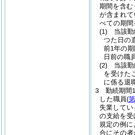
期間を含む
が含まれて
べての期間
(1)
当該勤
つた日の
前1年の
日前の職
(2)
当該勤
を受けた
に係る退
3
勤続期間
した職員
(
第
失業してい
の支給を受
規定の例に
合にその者