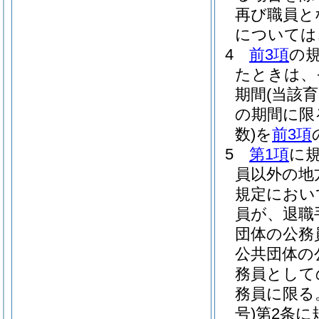
再び職員と
については
4
前3項
の
たときは、
期間
(当該
の期間に限
数)
を
前3項
5
第1項
に
員以外の地
規定におい
員が、退職
団体の公務
公共団体の
務員として
務員に限る
号)
第2条に