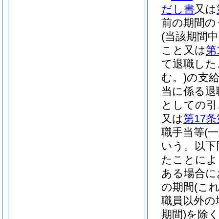
だし書
又は
前の期間の
(当該期間
こと又は
第
て退職した
む。)
の支
当に係る退
としての引
又は
第17条
職手当等
(
いう。以下
たことによ
ある場合に
の期間
(こ
職員以外の
期間)
を除く