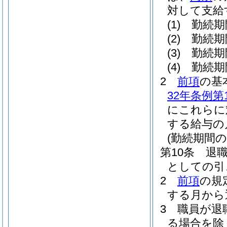
対して支給
(1)
勤続期
(2)
勤続期
(3)
勤続期
(4)
勤続期
2
前項
の基
32年条例第1
にこれらに
する給与の
(勤続期間の
第10条
退
としての引
2
前項
の規
する月から
3
職員が退
る場合を除