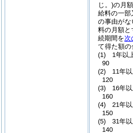
じ。)
の月
給料の一部
の事由がな
料の月額と
続期間を
次
て得た額の
(1)
1年以
90
(2)
11年
120
(3)
16年
160
(4)
21年
150
(5)
31年
140