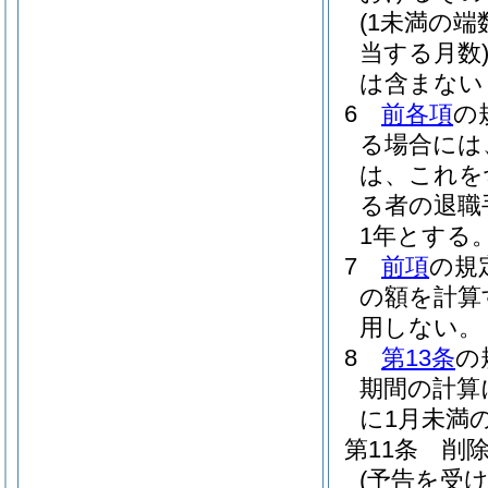
(1未満の
当する月数
は含まない
6
前各項
の
る場合には
は、これを
る者の退職
1年とする
7
前項
の規
の額を計算
用しない。
8
第13条
の
期間の計算
に1月未満
第11条
削
(予告を受