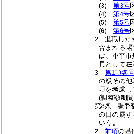
(3)
第3号
(4)
第4号
(5)
第5号
(6)
第6号
2
退職した
含まれる場
は、小平市
員として在
3
第1項各
の級その他
項を考慮し
(調整額期間
第8条
調整
の日の属す
いう。
2
前項
の基