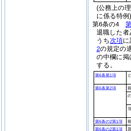
(公務上の
に係る特例
第6条の4
第
退職した者
うち
次項
に
2
の規定の
の中欄に掲
する。
第6条第1項
と
第6条第2項
第6条の2第1項
第6条の2第1項