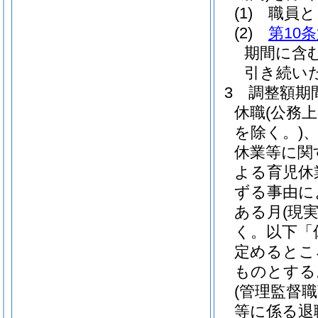
(1)
職員と
(2)
第10
期間に含
引き続い
3
調整額期
休職
(公務
を除く。)
休業等に関
よる育児休
ずる事由に
ある月
(現
く。以下「
定めるとこ
ものとする
(管理監督
等に係る退