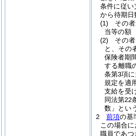
条件に従い
から待期日
(1)
その者
当等の額
(2)
その者
と、その
保険者期間
する離職
条第3項
規定を適
支給を受
同法第22
数」という
2
前項
の基
この場合に
職員であつ