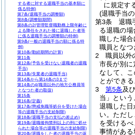
する者に対する退職手当の基本額に
に規定す
係る特例)
(退職手当の
第7条
(退職手当の調整額)
第8条
(調整額期間)
第3条
退職
第8条の2
(管理監督職勤務上限年齢に
る退職の場
よる降任をされた後に退職した者等
に係る退職手当の調整額の特例)
職した場合
第9条
(一般の退職手当の額に係る特
職員となつ
例)
第10条
(勤続期間の計算)
2
職員以外
第11条
市長が別に
第12条
(予告を受けない退職者の退職
手当)
なして、こ
第13条
(失業者の退職手当)
第14条から第14条の3まで
とができる
第14条の4
(職員以外の地方公務員等
3
第5条
及
となつた者の取扱)
第15条
当」という
第16条
(定義)
退職した日
第17条
(懲戒免職等処分を受けた場合
等の退職手当の支給制限)
い。
ただし
第18条
(退職手当の支払の差止め)
を受けるべ
第19条
(退職後拘禁刑以上の刑に処せ
られた場合等の退職手当の支給制限)
事情がある
第20条
(退職をした者の退職手当の返