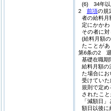
(6)
34年
2
前項
の規
者の給料月
定にかかわ
その者に対
(給料月額
たことがあ
第6条の2
基礎在職期
給料月額の
た場合にお
受けていた
規則で定め
されたこと
「減額日」
額日以後に