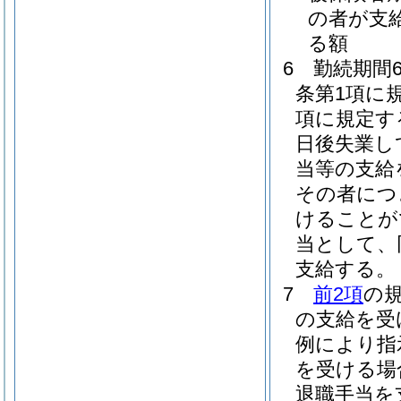
の者が支
る額
6
勤続期間
条第1項に
項に規定す
日後失業し
当等の支給
その者につ
けることが
当として、
支給する。
7
前2項
の
の支給を受
例により指
を受ける場
退職手当を