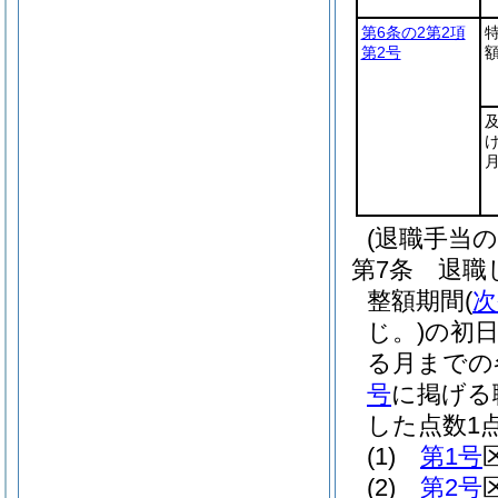
第6条の2第2項
第2号
(退職手当の
第7条
退職
整額期間
(
次
じ。)
の初
る月までの
号
に掲げる
した点数1
(1)
第1号
(2)
第2号