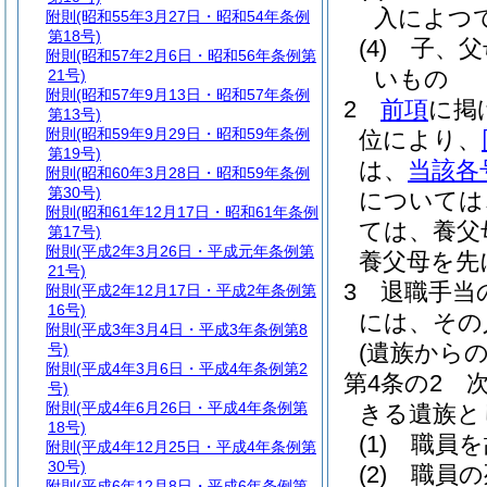
入によつ
附則
(昭和55年3月27日・昭和54年条例
第18号)
(4)
子、父
附則
(昭和57年2月6日・昭和56年条例第
いもの
21号)
附則
(昭和57年9月13日・昭和57年条例
2
前項
に掲
第13号)
附則
(昭和59年9月29日・昭和59年条例
位により、
第19号)
は、
当該各
附則
(昭和60年3月28日・昭和59年条例
第30号)
については
附則
(昭和61年12月17日・昭和61年条例
ては、養父
第17号)
附則
(平成2年3月26日・平成元年条例第
養父母を先
21号)
3
退職手当
附則
(平成2年12月17日・平成2年条例第
16号)
には、その
附則
(平成3年3月4日・平成3年条例第8
(遺族からの
号)
附則
(平成4年3月6日・平成4年条例第2
第4条の2
号)
附則
(平成4年6月26日・平成4年条例第
きる遺族と
18号)
(1)
職員を
附則
(平成4年12月25日・平成4年条例第
30号)
(2)
職員の
附則
(平成6年12月8日・平成6年条例第