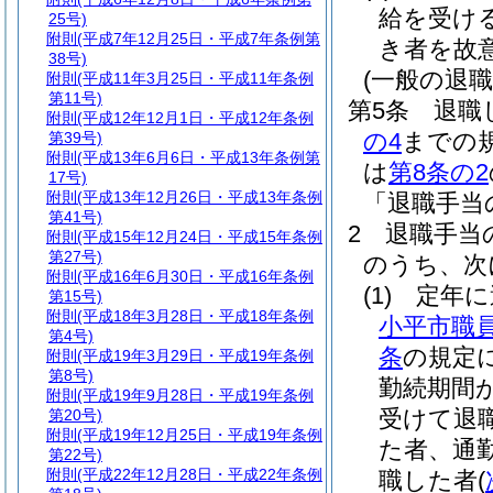
給を受け
25号)
附則
(平成7年12月25日・平成7年条例第
き者を故
38号)
(一般の退職
附則
(平成11年3月25日・平成11年条例
第11号)
第5条
退職
附則
(平成12年12月1日・平成12年条例
の4
までの
第39号)
附則
(平成13年6月6日・平成13年条例第
は
第8条の2
17号)
附則
(平成13年12月26日・平成13年条例
「退職手当
第41号)
2
退職手当
附則
(平成15年12月24日・平成15年条例
第27号)
のうち、次
附則
(平成16年6月30日・平成16年条例
(1)
定年に
第15号)
附則
(平成18年3月28日・平成18年条例
小平市職
第4号)
条
の規定
附則
(平成19年3月29日・平成19年条例
第8号)
勤続期間
附則
(平成19年9月28日・平成19年条例
受けて退
第20号)
附則
(平成19年12月25日・平成19年条例
た者、通
第22号)
附則
(平成22年12月28日・平成22年条例
職した者
(