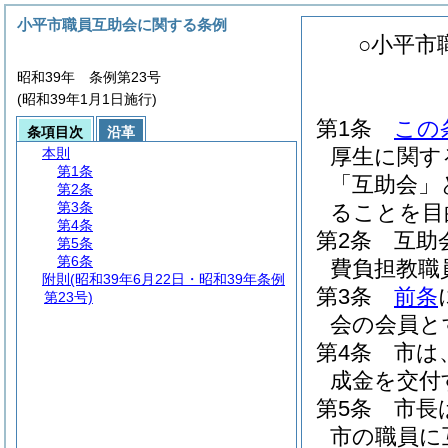
小平市職員互助会に関する条例
○小平市
昭和39年 条例第23号
(昭和39年1月1日施行)
第1条
この
条項目次
沿革
厚生に関す
本則
第1条
「互助会」
第2条
第3条
ることを目
第4条
第2条
互助
第5条
第6条
費負担教職
附則
(昭和39年6月22日・昭和39年条例
第3条
前条
第23号)
会の会員と
第4条
市は
成金を交付
第5条
市長
市の職員に