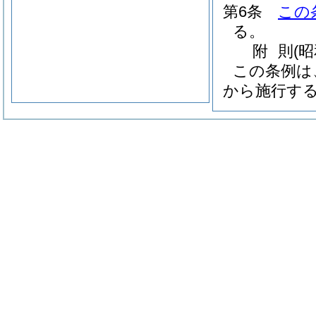
第6条
この
る。
附
則
(
この条例は
から施行す