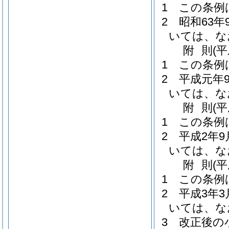
1
この条例
2
昭和63
いては、な
附
則
(
1
この条例
2
平成元年
いては、な
附
則
(
1
この条例
2
平成2年
いては、な
附
則
(
1
この条例
2
平成3年
いては、な
3
改正後の