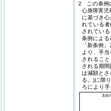
2
この条例
心身障害児
に基づき心
れている者
されている
条例による
「新条例」
より、手当
されること
される期間
は減額とさ
る。)
に限
ろにより手
支給