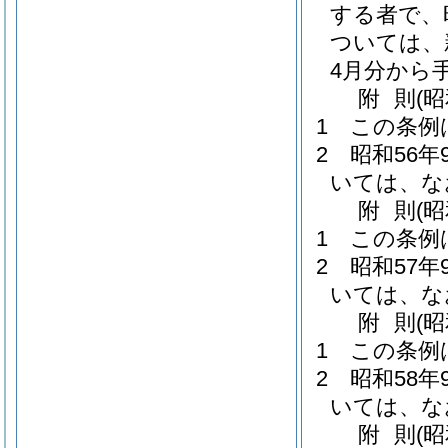
する者で、
ついては、
4月分から
附
則
(
1
この条例
2
昭和56
いては、な
附
則
(
1
この条例
2
昭和57
いては、な
附
則
(
1
この条例
2
昭和58
いては、な
附
則
(