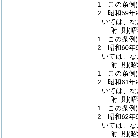
1
この条例
2
昭和59
いては、な
附
則
(
1
この条例
2
昭和60
いては、な
附
則
(
1
この条例
2
昭和61
いては、な
附
則
(
1
この条例
2
昭和62
いては、な
附
則
(