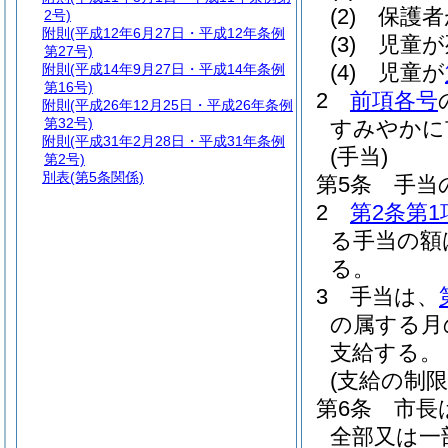
(2)
保護者
2号)
附則
(平成12年6月27日・平成12年条例
(3)
児童が
第27号)
(4)
児童が
附則
(平成14年9月27日・平成14年条例
第16号)
2
前項各号
附則
(平成26年12月25日・平成26年条例
第32号)
すみやかに
附則
(平成31年2月28日・平成31年条例
(手当)
第2号)
別表
(第5条関係)
第5条
手当
2
第2条第1
る手当の額
る。
3
手当は、
の属する月
支給する。
(支給の制限
第6条
市長
全部又は一