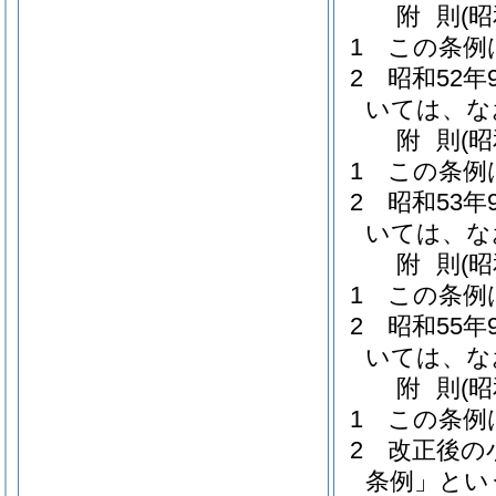
附
則
(
1
この条例
2
昭和52
いては、な
附
則
(
1
この条例
2
昭和53
いては、な
附
則
(
1
この条例
2
昭和55
いては、な
附
則
(
1
この条例
2
改正後の
条例」とい