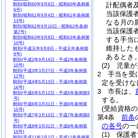
計配偶者
附則
(昭和60年9月6日・昭和60年条例第
6号)
当該保護
附則
(昭和61年9月4日・昭和61年条例第
13号)
なる月の
附則
(昭和62年9月10日・昭和62年条例
当該保護
第7号)
附則
(昭和63年9月8日・昭和63年条例第
する手当
10号)
維持した
附則
(平成元年9月8日・平成元年条例第
8号)
あるとき
附則
(平成2年9月14日・平成2年条例第
(2)
児童が
10号)
附則
(平成3年3月27日・平成3年条例第
2
手当を受
12号)
定を受けな
附則
(平成4年5月13日・平成4年条例第
16号)
3
市長は、
附則
(平成5年5月12日・平成5年条例第9
号)
する。
附則
(平成6年3月31日・平成6年条例第
(受給資格の
15号)
附則
(平成7年3月10日・平成7年条例第8
第4条
前条
号)
の各号
の一
附則
(平成8年3月31日・平成8年条例第
10号)
(1)
保護者
附則
(平成11年3月1日・平成11年条例第