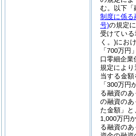
む。以下「
制度に係る
号)
の規定
受けている
く。)
にお
「700万
口零細企業
規定により
当する金額
「300万
る融資のあ
の融資のあ
た金額」と
1,000
る融資のあ
資金の融資