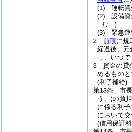
(1)
運転資
(2)
設備資
む。)
(3)
緊急運
2
前項
に規
経過後、元
し、いつで
3
資金の貸
めるものと
(利子補給)
第13条
市
う。)
の負
に係る利子
において交
(信用保証料
第14条
市