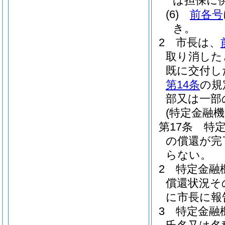
は担保に
(6)
前各号
き。
2
市長は、
取り消した
既に交付し
第14条
の規
部又は一部
(特定金融機
第17条
特
の償還が完
らない。
2
特定金融
償還状況そ
に市長に報
3
特定金融