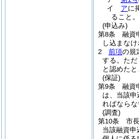
イ
ア
に
ること
(申込み)
第8条
融資
し込まなけ
2
前項
の規
する。
ただ
と認めたと
(保証)
第9条
融資
は、当該申
ればならな
(調査)
第10条
市
当該融資申
個人に係る