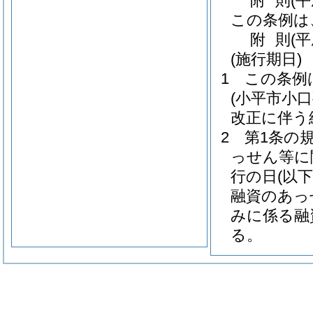
附
則
(平
この条例は
附
則
(
(施行期日)
1
この条例
(小平市小
改正に伴う
2
第1条の
っせん等に
行の日
(以
融資のあっ
みに係る融
る。