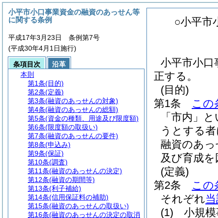
小平市小口事業資金の融資のあっせん等
に関する条例
○小平市
平成17年3月23日 条例第7号
(平成30年4月1日施行)
小平市小口
条項目次
沿革
正する。
本則
第1条
(目的)
(目的)
第2条
(定義)
第3条
(融資のあっせんの対象)
第1条
この
第4条
(融資のあっせんの総額)
「市内」と
第5条
(資金の種類、用途及び限度額)
第6条
(限度額の取扱い)
うとする者
第7条
(融資のあっせんの要件)
融資のあっ
第8条
(申込み)
第9条
(保証)
及び育成を
第10条
(調査)
(定義)
第11条
(融資のあっせんの決定)
第12条
(融資の期間等)
第2条
この
第13条
(利子補給)
それぞれ
当
第14条
(信用保証料の補助)
第15条
(融資のあっせんの取扱い)
(1)
小規模
第16条
(融資のあっせんの決定の取消