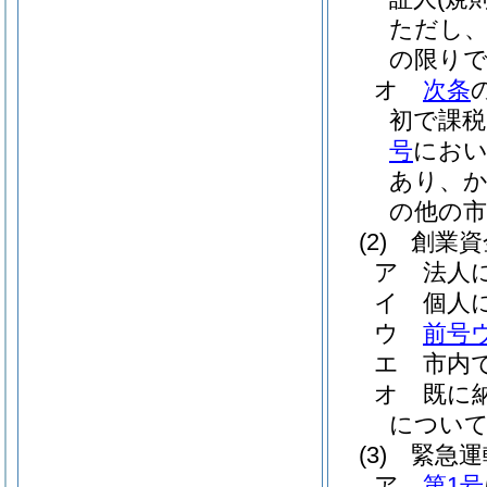
ただし、
の限り
オ
次条
初で課税
号
におい
あり、か
の他の
(2)
創業資
ア
法人
イ
個人
ウ
前号
エ
市内
オ
既に
につい
(3)
緊急運
ア
第1号