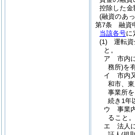
控除した金
(融資のあ
第7条
融資
当該各号
に
(1)
運転資
と。
ア
市内
務所)
を
イ
市内
和市、東
事業所を
続き1年
ウ
事業
ること
エ
法人
証人
(規