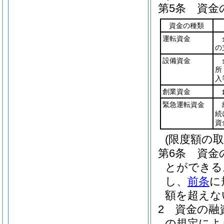
第5条
資金
資金の種類
運転資金
の
設備資金
所
入
創業資金
緊急運転資金
続
資
(限度額の取
第6条
資金
とができる
し、
前条
に
額を超えな
2
資金の融
の規定によ