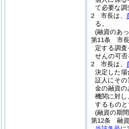
て必要な調
2
市長は、
る。
(融資のあ
第11条
市
定する調査
せんの可否
2
市長は、
決定した場
証人にその
金の融資の
機関に対し
するものと
(融資の期間
第12条
融
当該各号
に