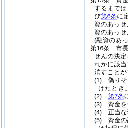
第15条
資
するまでは
び
第6条
に
資のあっせ
資のあっせ
(融資のあ
第16条
市
せんの決定
れかに該当
消すことが
(1)
偽りそ
けたとき
(2)
第7条
(3)
資金を
(4)
正当な
(5)
資金の