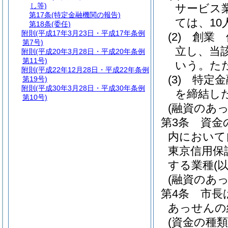
し等)
サービス
第17条
(特定金融機関の報告)
ては、10人
第18条
(委任)
附則
(平成17年3月23日・平成17年条例
(2)
創業 
第7号)
立し、当
附則
(平成20年3月28日・平成20年条例
第11号)
いう。
た
附則
(平成22年12月28日・平成22年条例
(3)
特定金
第19号)
附則
(平成30年3月28日・平成30年条例
を締結し
第10号)
(融資のあ
第3条
資金
内において
東京信用保
する業種
(
(融資のあ
第4条
市長
あっせんの
(資金の種