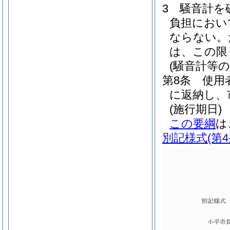
3
騒音計を
負担におい
ならない。
は、この限
(騒音計等の
第8条
使用
に返納し、
(施行期日)
この要綱
は
別記様式
(第