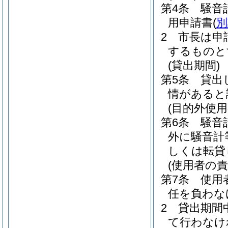
第4条
騒音
用申請書
(
別
2
市長は申
するものと
(貸出期間)
第5条
貸出
情があると
(目的外使用
第6条
騒音
外に騒音計
しくは転貸
(使用者の責
第7条
使用
任を負わな
2
貸出期間
て行わなけ