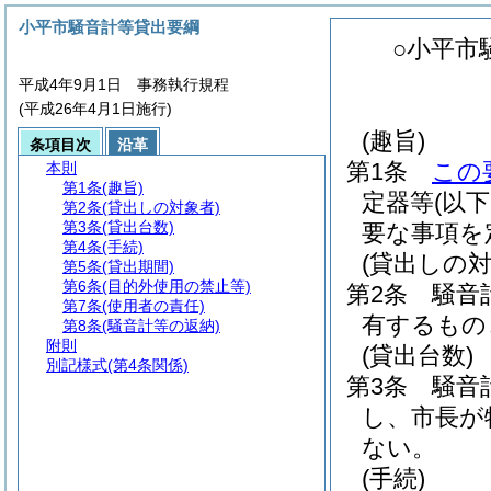
小平市騒音計等貸出要綱
○小平市
平成4年9月1日 事務執行規程
(平成26年4月1日施行)
(趣旨)
条項目次
沿革
第1条
この
本則
第1条
(趣旨)
定器等
(以
第2条
(貸出しの対象者)
第3条
(貸出台数)
要な事項を
第4条
(手続)
(貸出しの対
第5条
(貸出期間)
第6条
(目的外使用の禁止等)
第2条
騒音
第7条
(使用者の責任)
有するもの
第8条
(騒音計等の返納)
附則
(貸出台数)
別記様式
(第4条関係)
第3条
騒音
し、市長が
ない。
(手続)