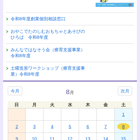
令和8年度創業個別相談窓口
おやこでたのしむおもちゃとあそびの
ひろば 令和8年度
みんなではなそう会（療育支援事業）
令和8年度
土曜造形ワークショップ（療育支援事
業）令和8年度
8
今月
次月
月
日
月
火
水
木
金
土
1
2
3
4
5
6
7
8
9
10
11
12
13
14
15