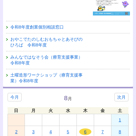
令和8年度創業個別相談窓口
おやこでたのしむおもちゃとあそびの
ひろば 令和8年度
みんなではなそう会（療育支援事業）
令和8年度
土曜造形ワークショップ（療育支援事
業）令和8年度
8
今月
次月
月
日
月
火
水
木
金
土
1
2
3
4
5
6
7
8