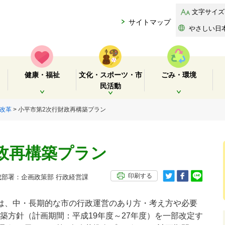
文字サイズ
サイトマップ
やさしい日
健康・福祉
文化・スポーツ・市
ごみ・環境
民活動
開く
開く
開く
改革
> 小平市第2次行財政再構築プラン
政再構築プラン
印刷する
部署：企画政策部 行政経営課
は、中・長期的な市の行政運営のあり方・考え方や必要
築方針（計画期間：平成19年度～27年度）を一部改定す