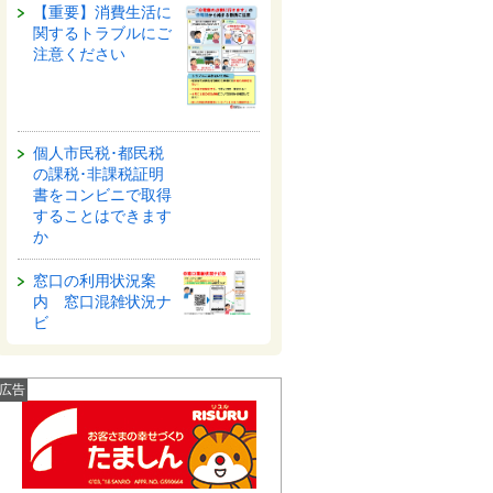
【重要】消費生活に
関するトラブルにご
注意ください
個人市民税･都民税
の課税･非課税証明
書をコンビニで取得
することはできます
か
窓口の利用状況案
内 窓口混雑状況ナ
ビ
広告