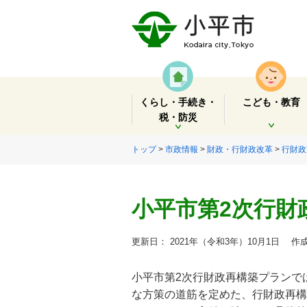
くらし・手続き・
こども・教育
税・防災
開く
開く
トップ
>
市政情報
>
財政・行財政改革
>
行財政
小平市第2次行財
更新日： 2021年（令和3年）10月1日
作成
小平市第2次行財政再構築プランで
な方策の道筋を定めた、行財政再構