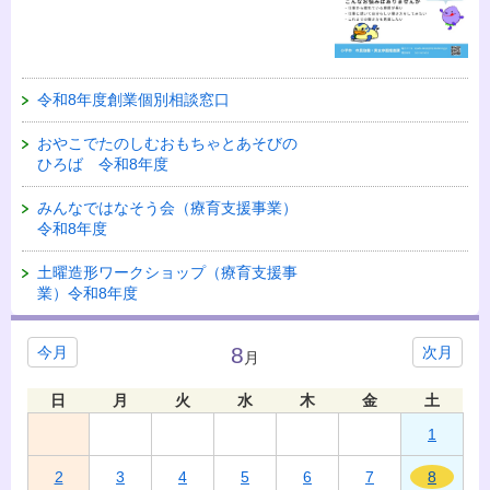
令和8年度創業個別相談窓口
おやこでたのしむおもちゃとあそびの
ひろば 令和8年度
みんなではなそう会（療育支援事業）
令和8年度
土曜造形ワークショップ（療育支援事
業）令和8年度
8
今月
次月
月
日
月
火
水
木
金
土
1
2
3
4
5
6
7
8