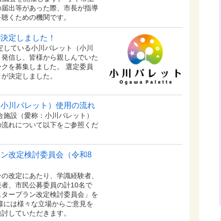
の届出等があった際、市長が指導
を聴くための機関です。
が決定しました！
予定している⼩川パレット（小川
く発信し、皆様から親しんでいた
クを募集しました。 選定委員
クが決定しました。
：小川パレット）使用の流れ
複合施設（愛称：小川パレット）
の流れについて以下をご参照くだ
ン改定検討委員会（令和8
の改定にあたり、学識経験者、
者、市民公募委員の計10名で
スタープラン改定検討委員会」を
様には様々な立場からご意見を
検討していただきます。