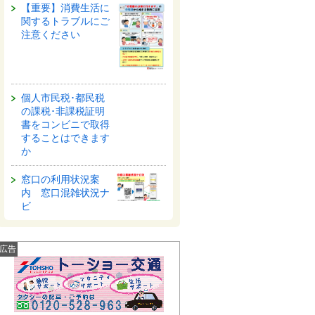
【重要】消費生活に
関するトラブルにご
注意ください
個人市民税･都民税
の課税･非課税証明
書をコンビニで取得
することはできます
か
窓口の利用状況案
内 窓口混雑状況ナ
ビ
広告