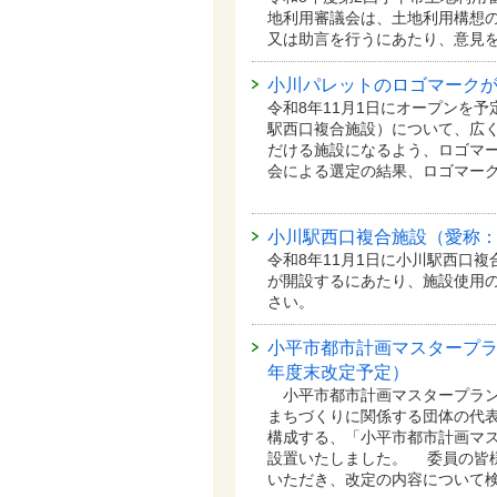
地利用審議会は、土地利用構想
又は助言を行うにあたり、意見
小川パレットのロゴマーク
令和8年11月1日にオープンを
駅西口複合施設）について、広
だける施設になるよう、ロゴマー
会による選定の結果、ロゴマー
小川駅西口複合施設（愛称
令和8年11月1日に小川駅西口
が開設するにあたり、施設使用
さい。
小平市都市計画マスタープラ
年度末改定予定）
小平市都市計画マスタープラン
まちづくりに関係する団体の代表
構成する、「小平市都市計画マ
設置いたしました。 委員の皆
いただき、改定の内容について