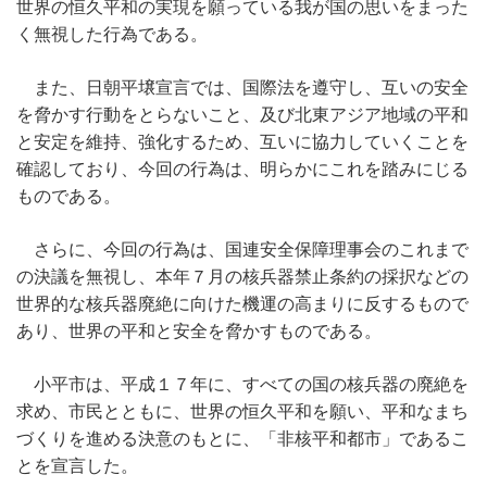
世界の恒久平和の実現を願っている我が国の思いをまった
く無視した行為である。
また、日朝平壌宣言では、国際法を遵守し、互いの安全
を脅かす行動をとらないこと、及び北東アジア地域の平和
と安定を維持、強化するため、互いに協力していくことを
確認しており、今回の行為は、明らかにこれを踏みにじる
ものである。
さらに、今回の行為は、国連安全保障理事会のこれまで
の決議を無視し、本年７月の核兵器禁止条約の採択などの
世界的な核兵器廃絶に向けた機運の高まりに反するもので
あり、世界の平和と安全を脅かすものである。
小平市は、平成１７年に、すべての国の核兵器の廃絶を
求め、市民とともに、世界の恒久平和を願い、平和なまち
づくりを進める決意のもとに、「非核平和都市」であるこ
とを宣言した。