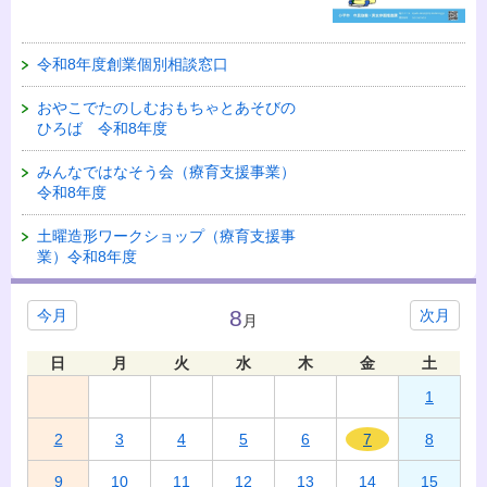
令和8年度創業個別相談窓口
おやこでたのしむおもちゃとあそびの
ひろば 令和8年度
みんなではなそう会（療育支援事業）
令和8年度
土曜造形ワークショップ（療育支援事
業）令和8年度
8
今月
次月
月
日
月
火
水
木
金
土
1
2
3
4
5
6
7
8
9
10
11
12
13
14
15