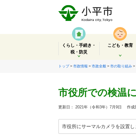
くらし・手続き・
こども・教育
税・防災
開く
開く
トップ
>
市政情報
>
市政全般
>
市の取り組み
>
市役所での検温
更新日： 2021年（令和3年）7月9日
作成部
市役所にサーマルカメラを設置し