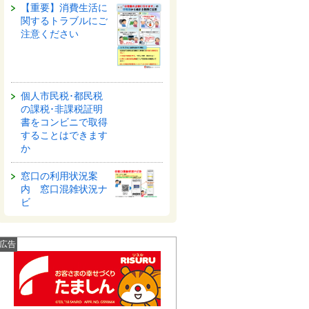
【重要】消費生活に
関するトラブルにご
注意ください
個人市民税･都民税
の課税･非課税証明
書をコンビニで取得
することはできます
か
窓口の利用状況案
内 窓口混雑状況ナ
ビ
広告