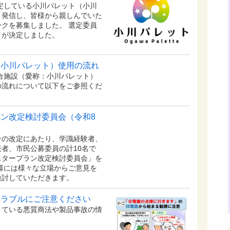
予定している⼩川パレット（小川
く発信し、皆様から親しんでいた
クを募集しました。 選定委員
クが決定しました。
：小川パレット）使用の流れ
複合施設（愛称：小川パレット）
の流れについて以下をご参照くだ
ン改定検討委員会（令和8
の改定にあたり、学識経験者、
者、市民公募委員の計10名で
スタープラン改定検討委員会」を
様には様々な立場からご意見を
検討していただきます。
トラブルにご注意ください
きている悪質商法や製品事故の情