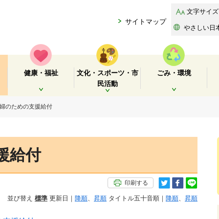
文字サイズ
サイトマップ
やさしい日
健康・福祉
文化・スポーツ・市
ごみ・環境
民活動
開く
開く
開く
妊婦のための支援給付
援給付
印刷する
並び替え
標準
更新日｜
降順
、
昇順
タイトル五十音順｜
降順
、
昇順