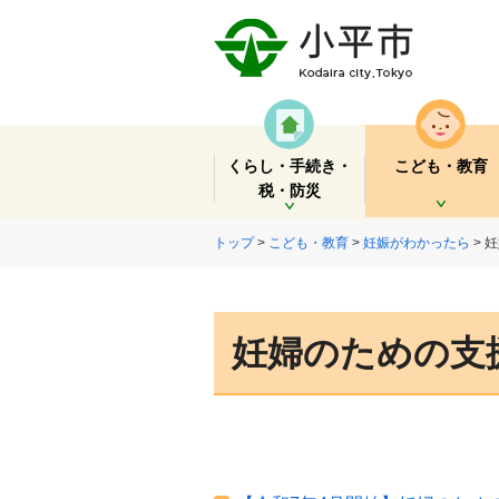
くらし・手続き・
こども・教育
税・防災
開く
開く
トップ
>
こども・教育
>
妊娠がわかったら
> 
妊婦のための支