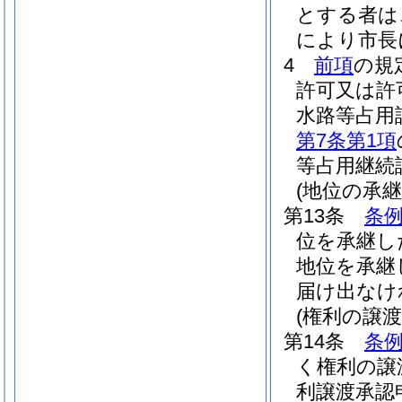
とする者は
により市長
4
前項
の規
許可又は許
水路等占用
第7条第1項
等占用継続
(地位の承継
第13条
条例
位を承継し
地位を承継
届け出なけ
(権利の譲渡
第14条
条例
く権利の譲
利譲渡承認