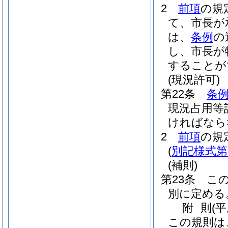
2
前項
の規
て、市長が
は、
条例
の
し、市長が
することが
(現況許可)
第22条
条例
現況占用等
ければなら
2
前項
の規
(
別記様式第
(補則)
第23条
こ
別に定める
附
則
(
この規則は