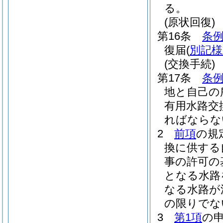
る。
(原状回復)
第16条
条例
復届
(
別記様
(交換手続)
第17条
条例
地と自己の
有用水路交
ればならな
2
前項
の規
換に供する
事の許可の
となる水路
なる水路が
の限りでな
3
第1項
の