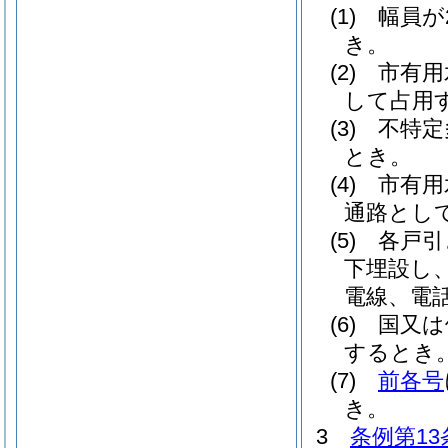
(1)
幅員が
き。
(2)
市有用
して占用
(3)
不特定
とき。
(4)
市有用
通路とし
(5)
各戸引
下埋設し
電線、電
(6)
国又は
するとき
(7)
前各号
き。
3
条例第13