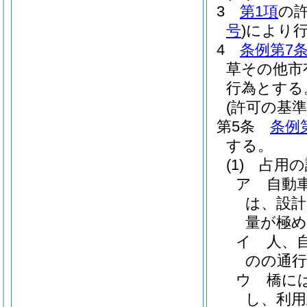
3
第1項
の
号
)
により
4
条例第7
草その他市
行為とする
(許可の基準
第5条
条例
する。
(1)
占用の
ア
自動
は、設計
量が極
イ
人、
のの通
ウ
橋に
し、利