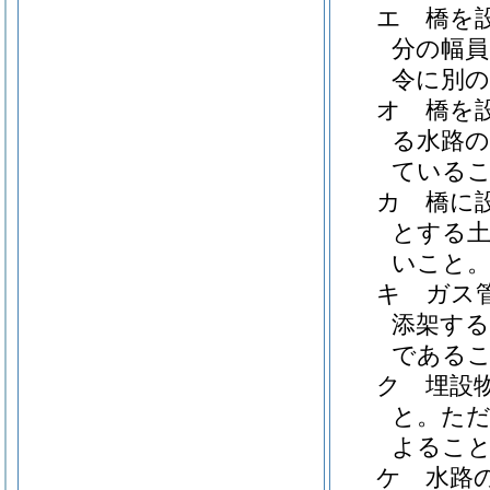
エ
橋を
分の幅員
令に別
オ
橋を
る水路の
ている
カ
橋に
とする土
いこと
キ
ガス
添架す
である
ク
埋設
と。
た
よるこ
ケ
水路