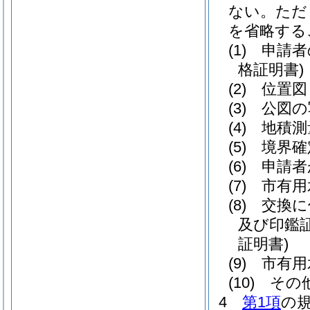
ない。
ただ
を省略する
(1)
申請者
格証明書)
(2)
位置図
(3)
公図の
(4)
地積測
(5)
境界確
(6)
申請者
(7)
市有用
(8)
交換に
及び印鑑
証明書)
(9)
市有用
(10)
その
4
第1項
の