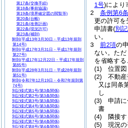
第17条
(交換手続)
1号
)
により
第18条
(事前協議)
2
条例第6
第19条
(境界確定図の閲覧等)
第20条
(台帳)
更の許可を
第21条
(改善計画)
申請書
(
別記
第22条
(現況許可)
第23条
(補則)
い。
附則
(平成13年3月30日・平成13年規則
3
前2項
の
第14号)
附則
(平成17年3月31日・平成17年規則
ない。
ただ
第27号)
を省略する
附則
(平成17年12月22日・平成17年規則
第85号)
(1)
位置図
附則
(平成28年3月31日・平成28年規則
第51号)
(2)
不動産
附則
(令和7年12月19日・令和7年規則第
又は同条
74号)
別記様式第1号
(第3条関係)
し
別記様式第2号
(第3条関係)
(3)
申請に
別記様式第3号
(第3条関係)
別記様式第4号
(第3条関係)
書
別記様式第5号
(第3条関係)
(4)
隣接す
別記様式第6号
(第3条関係)
別記様式第7号
(第4条関係)
(5)
現況の
別記様式第8号
(第4条関係)