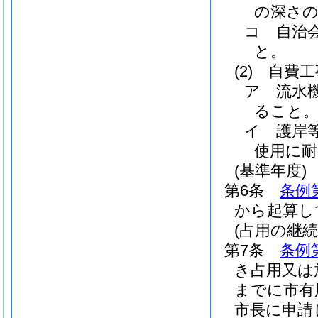
の深さ
コ
自治
と。
(2)
自費工
ア
流水
ること
イ
護岸
使用に
(基準年度)
第6条
条例
から起算し
(占用の継続
第7条
条例
き占用又は
までに市有
市長に申請