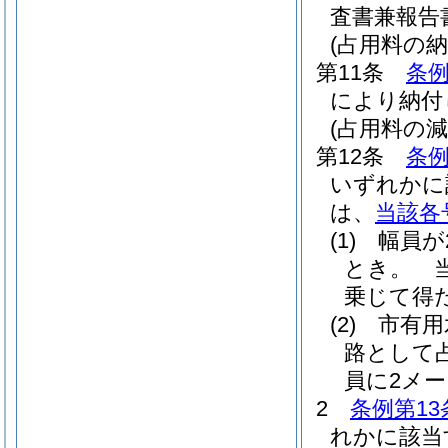
査書兼報告
(占用料の納
第11条
条例
により納付
(占用料の減
第12条
条例
いずれかに
は、
当該各
(1)
幅員が
とき。
当
乗じて得
(2)
市有用
路として
員に2メ
2
条例第13
れかに該当