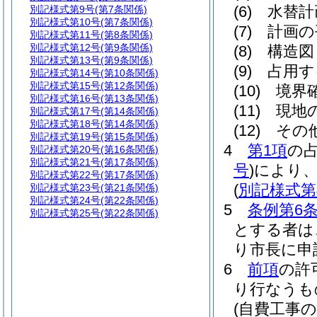
(6)
水替計
別記様式第9号
(第7条関係)
別記様式第10号
(第7条関係)
(7)
計画の
別記様式第11号
(第8条関係)
別記様式第12号
(第9条関係)
(8)
構造図
別記様式第13号
(第9条関係)
(9)
占用す
別記様式第14号
(第10条関係)
別記様式第15号
(第12条関係)
(10)
境界
別記様式第16号
(第13条関係)
(11)
現地
別記様式第17号
(第14条関係)
別記様式第18号
(第14条関係)
(12)
その
別記様式第19号
(第15条関係)
4
第1項
の
別記様式第20号
(第16条関係)
別記様式第21号
(第17条関係)
号
)
により
別記様式第22号
(第17条関係)
(
別記様式第
別記様式第23号
(第21条関係)
別記様式第24号
(第22条関係)
5
条例第6条
別記様式第25号
(第22条関係)
とする者は
り市長に申
6
前項
の許
り行なうも
(自費工事の