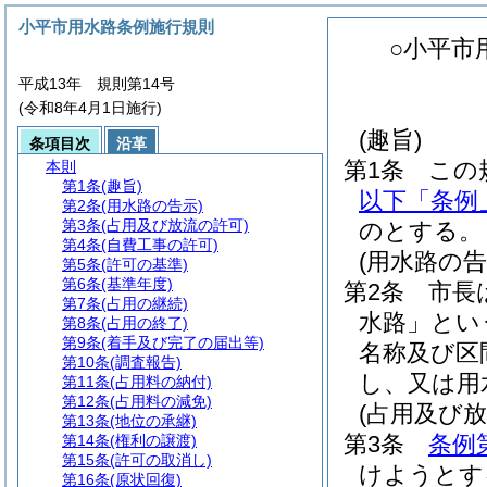
小平市用水路条例施行規則
○小平市
平成13年 規則第14号
(令和8年4月1日施行)
(趣旨)
条項目次
沿革
第1条
この
本則
第1条
(趣旨)
以下「条例
第2条
(用水路の告示)
第3条
(占用及び放流の許可)
のとする。
第4条
(自費工事の許可)
(用水路の告
第5条
(許可の基準)
第6条
(基準年度)
第2条
市長
第7条
(占用の継続)
水路」とい
第8条
(占用の終了)
第9条
(着手及び完了の届出等)
名称及び区
第10条
(調査報告)
し、又は用
第11条
(占用料の納付)
第12条
(占用料の減免)
(占用及び放
第13条
(地位の承継)
第3条
条例
第14条
(権利の譲渡)
第15条
(許可の取消し)
けようとす
第16条
(原状回復)