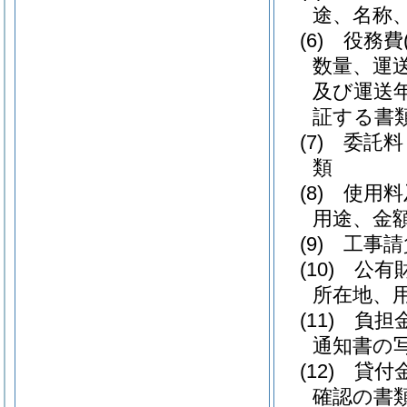
途、名称
(6)
役務費
数量、運
及び運送
証する書
(7)
委託料
類
(8)
使用料
用途、金
(9)
工事請
(10)
公有
所在地、
(11)
負担
通知書の
(12)
貸付
確認の書