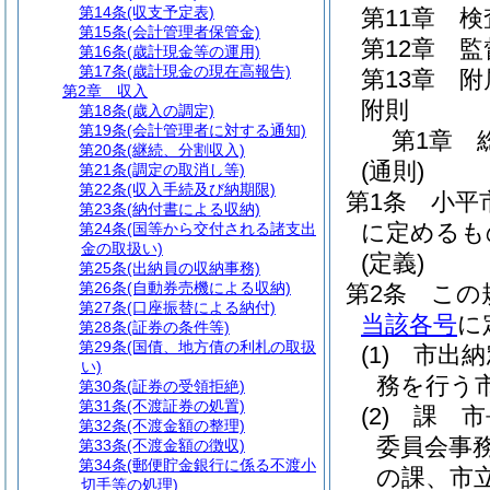
第14条
(収支予定表)
第11章
検
第15条
(会計管理者保管金)
第12章
監
第16条
(歳計現金等の運用)
第17条
(歳計現金の現在高報告)
第13章
附
第2章
収入
附則
第18条
(歳入の調定)
第19条
(会計管理者に対する通知)
第1章
第20条
(継続、分割収入)
(通則)
第21条
(調定の取消し等)
第22条
(収入手続及び納期限)
第1条
小平
第23条
(納付書による収納)
に定めるも
第24条
(国等から交付される諸支出
金の取扱い)
(定義)
第25条
(出納員の収納事務)
第26条
(自動券売機による収納)
第2条
この
第27条
(口座振替による納付)
当該各号
に
第28条
(証券の条件等)
第29条
(国債、地方債の利札の取扱
(1)
市出納
い)
務を行う
第30条
(証券の受領拒絶)
第31条
(不渡証券の処置)
(2)
課 市
第32条
(不渡金額の整理)
委員会事
第33条
(不渡金額の徴収)
第34条
(郵便貯金銀行に係る不渡小
の課、市
切手等の処理)