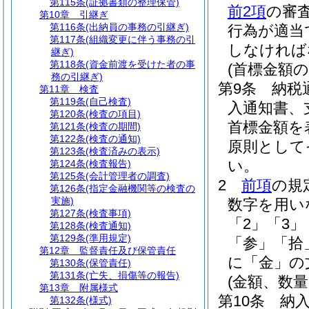
第115条
(証拠書類の整理保管)
前2項
の審
第10章
引継ぎ
第116条
(出納員の事務の引継ぎ)
行為が適当
第117条
(組織変更に伴う事務の引
しなければ
継ぎ)
第118条
(資金前渡を受けた者の事
(首標金額の
務の引継ぎ)
第9条
納税
第11章
検査
第119条
(自己検査)
入通知書、
第120条
(検査の項目)
首標金額を
第121条
(検査の期間)
第122条
(検査の通知)
原則として
第123条
(検査済みの表示)
い。
第124条
(検査報告)
第125条
(会計管理者の調査)
2
前項
の規
第126条
(指定金融機関等の検査の
実施)
数字を用い
第127条
(検査事項)
「2」「3」
第128条
(検査通知)
第129条
(準用規定)
「参」「拾
第12章
監督責任及び保管責任
に「金」の
第130条
(保管責任)
第131条
(亡失、損傷等の報告)
(金額、数量
第13章
附属様式
第10条
納
第132条
(様式)