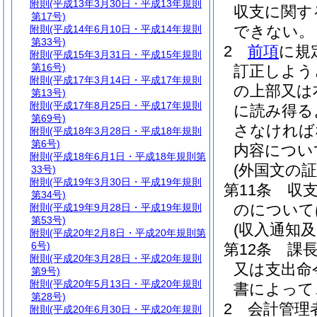
附則
(平成13年3月30日・平成13年規則
収支に関す
第17号)
できない。
附則
(平成14年6月10日・平成14年規則
第33号)
2
前項
に規
附則
(平成15年3月31日・平成15年規則
第16号)
訂正しよう
附則
(平成17年3月14日・平成17年規則
の上部又は
第13号)
附則
(平成17年8月25日・平成17年規則
に読み得る
第69号)
さなければ
附則
(平成18年3月28日・平成18年規則
第6号)
内容につい
附則
(平成18年6月1日・平成18年規則第
(外国文の証
33号)
附則
(平成19年3月30日・平成19年規則
第11条
収
第34号)
のについて
附則
(平成19年9月28日・平成19年規則
第53号)
(収入通知
附則
(平成20年2月8日・平成20年規則第
6号)
第12条
課
附則
(平成20年3月28日・平成20年規則
又は支出命
第9号)
附則
(平成20年5月13日・平成20年規則
書によって
第28号)
2
会計管理
附則
(平成20年6月30日・平成20年規則