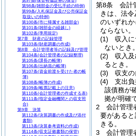
第97条
(保管有価証券の保管)
第8条
会計
第98条
(雑部金の受払手続の特例)
第99条
(入札保証金及び公売保証金
きは、法令
取扱いの特例)
のいずれか
第100条
(市に帰属する雑部金)
第101条
(雑部金の繰越し)
ならない。
第102条
(準用規定)
(1)
収入に
第7章
財産の記録管理
第103条
(財産調書の作成)
ないとき
第8章
会計管理者等の記録及び管理
(2)
収入及
第104条
(会計管理者の記録整理)
第105条
(課長の帳簿)
るとき。
第106条
(出納員の帳簿)
第107条
(資金前渡を受けた者の帳
(3)
収支の
簿)
(4)
支出負
第108条
(帳簿の作成)
第109条
(帳票記載上の注意)
該債務が
第110条
(会計管理者の作成する表)
拠が明確
第111条
(指定金融機関との収支照
合)
2
会計管理
第9章
決算
要があると
第112条
(決算調書の作成及び添付
書類)
きる。
第113条
(決算参考資料の作成)
3
会計管理
第114条
(収支証拠書類の保管)