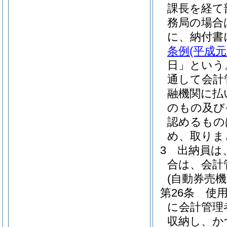
課長を経て
務局の場合
に、納付書
条例
(平成元
日」という
通して会計
融機関に払
のもの及び
認めるもの
め、取りま
3
出納員は
合は、会計
(自動券売
第26条
使
に会計管理
収納し、か