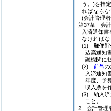
う。)
を指
ればならな
(会計管理者
第37条
会
入済通知書
なければな
(1)
郵便貯
込高通知
融機関に
(2)
前号
の
入済通知
年度、予
収入票を
(3)
納入済
こと。
2
会計管理