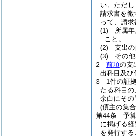
い。
ただし
請求書を徴
って、請求
(1)
所属年
こと。
(2)
支出の
(3)
その他
2
前項
の支
出科目及び
3
1件の証
たる科目の
余白にその
(債主の集
第44条
予
に掲げる経
を発行する