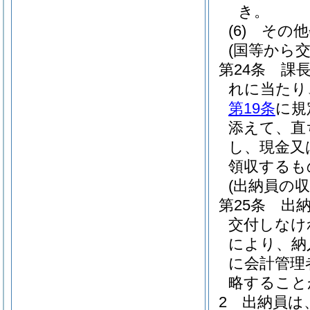
き。
(6)
その他
(国等から
第24条
課
れに当たり
第19条
に規
添えて、直
し、現金又
領収するも
(出納員の収
第25条
出
交付しなけ
により、納
に会計管理
略すること
2
出納員は