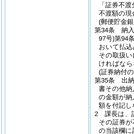
「証券不渡
不渡額の現
(郵便貯金
第34条
納
97号)
第94
おいて払込
その取扱い
ければなら
(証券納付の
第35条
出
書その他納
の金額が納
額を付記し
2
課長は、
その証券が
の当該欄に