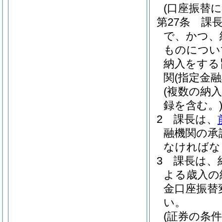
(口座振替に
第27条
課
で、かつ、
ものについ
納入をする
関
(指定金
(複数の納
録を含む。
2
課長は、
融機関の承
なければな
3
課長は、
よる歳入の
金口座振替
い。
(証券の条件