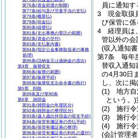
員に通知す
第76条
(資金前渡の制限)
第77条
(給与及び児童手当の支払)
3
現金取扱
第78条
(概算払)
び保管に係
第79条
(前金払)
第80条
(繰替払)
4
経理員は
第81条
(支出事務の委託の範囲)
管以外の会
第82条
(資金の交付)
第83条
(支払案内書)
(収入通知
第84条
(指定公金事務取扱者の事務
処理)
第7条
毎年
第85条
(誤納金又は過納金の戻出)
替収入通知
第4章
振替収支
第86条
(振替の範囲)
の4月30
第87条
(振替手続)
し、次に掲
第88条
(振替収支出命令書の執行)
第5章
削除
(1)
地方自
第89条及び第90条
という。)
第6章
雑部金
第91条
(雑部金の年度区分)
(2)
施行令
第92条
(雑部金の整理区分)
(3)
施行令
第93条
(歳入歳出外現金の収支手続)
第94条
(保管有価証券の売払手続)
(4)
施行令
第95条
(保管有価証券の整理)
第96条
(保管有価証券の利札の還付)
(会計管理