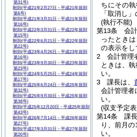
第31号)
ちにその執
附則
(平成21年2月27日・平成21年規則
「取消し」
第6号)
附則
(平成21年3月31日・平成21年規則
(執行不能)
第16号)
第13条
会
附則
(平成22年3月31日・平成22年規則
第15号)
ったときは
附則
(平成22年6月21日・平成22年規則
第22号)
の表示をし
附則
(平成23年4月26日・平成23年規則
2
会計管理
第16号)
附則
(平成23年9月30日・平成23年規則
ときは、執
第23号)
い。
附則
(平成24年5月25日・平成24年規則
第17号)
3
課長は、
附則
(平成25年6月24日・平成25年規則
会計管理者
第32号)
附則
(平成25年9月30日・平成25年規則
い。
第38号)
(収支予定表
附則
(平成25年12月20日・平成25年規則
第43号)
第14条
課
附則
(平成26年7月14日・平成26年規則
第27号)
り、前月の
附則
(平成27年3月31日・平成27年規則
い。
第20号)