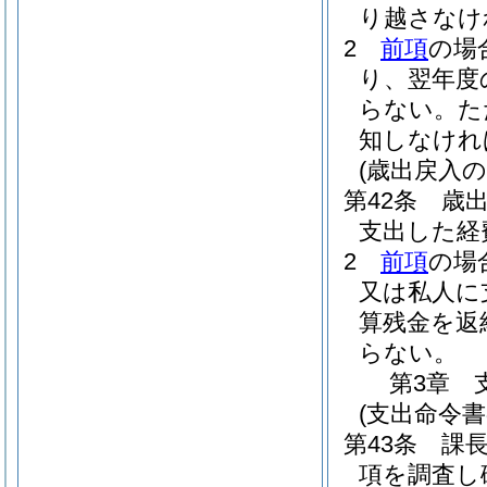
り越さなけ
2
前項
の場
り、翌年度
らない。
た
知しなけれ
(歳出戻入の
第42条
歳
支出した経
2
前項
の場
又は私人に
算残金を返
らない。
第3章
(支出命令書
第43条
課
項を調査し