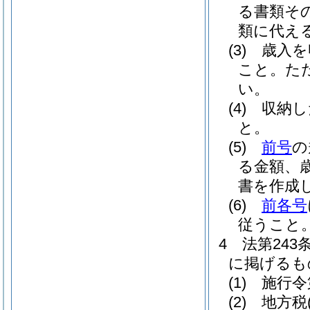
る書類そ
類に代え
(3)
歳入を
こと。
た
い。
(4)
収納し
と。
(5)
前号
の
る金額、
書を作成
(6)
前各号
従うこと
4
法第24
に掲げるも
(1)
施行令
(2)
地方税