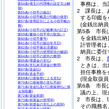
事務は、当
第54条
(債主の代理権の設定又は解
除)
2
課長は、
第55条
(小切手の振出)
する印鑑を
第56条
(小切手帳及び印鑑の保管)
第57条
(使用区分による小切手帳の
(金銭出納員
数)
第58条
(小切手の記載事項の訂正)
第5条
市長
第59条
(書損小切手等の取扱い)
を金銭出納
第60条
(小切手番号)
第61条
(小切手の振出年月日)
計管理者は
第62条
(小切手振出済通知)
納員に委任
第63条
(小切手の使用状況の確認)
第64条
(小切手の原符の整理)
2
市長は、
第65条
(償還金の支払)
ときは、出
第66条
(支払未済資金の整理)
第67条
(送金払)
担任事務を
第68条
(送金手続)
(現金取扱員
第69条
(口座振替による支払)
第70条
(口座振替の支払手続)
第6条
市長
第71条
(送金払及び口座振替払に係
る領収書)
議の上、現
第72条
(資金前渡)
2
市長は、
第73条
(前渡金の管理等)
第74条
(前渡金の支払上の原則)
その職務名
第75条
(前渡金の精算)