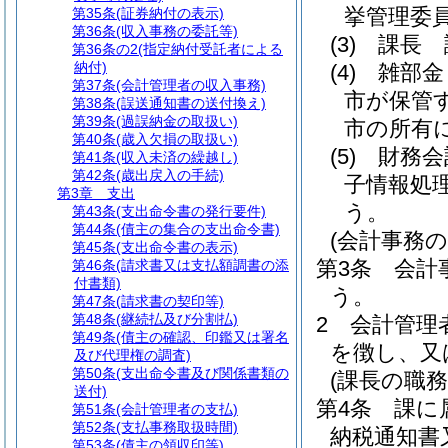
挙管理委
第35条
(証券納付の表示)
第36条
(収入事務の委託等)
(3)
課長 
第36条の2
(指定納付受託者による
納付)
(4)
雑部金
第37条
(会計管理者の収入事務)
市が保管
第38条
(誤送通知書の送付換え)
第39条
(過誤納金の取扱い)
市の所有
第40条
(歳入欠損の取扱い)
(5)
財務会
第41条
(収入未済の繰越し)
第42条
(歳出戻入の手続)
子情報処
第3章
支出
う。
第43条
(支出命令書の発行要件)
第44条
(債主の集合の支出命令書)
(会計事務の
第45条
(支出命令書の表示)
第3条
会計
第46条
(請求書又は支払額調書の添
付書類)
う。
第47条
(請求書の契印等)
第48条
(継続払及び分割払)
2
会計管理
第49条
(債主の確認、印鑑又は署名
を徴し、又
及び代理権の調査)
第50条
(支出命令書及び関係書類の
(課長の職務
送付)
第4条
課に
第51条
(会計管理者の支払)
第52条
(支払事務取扱時間)
納税通知書
第53条
(債主の領収印等)