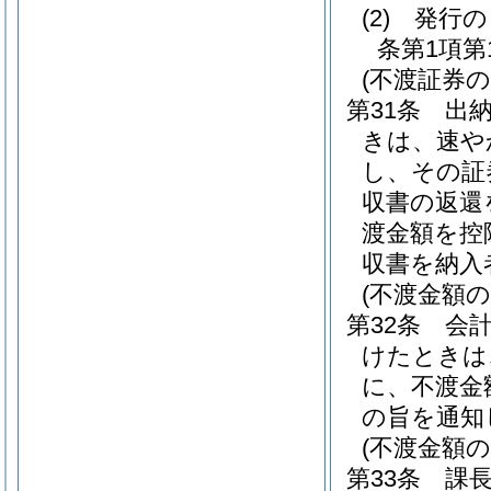
(2)
発行の
条第1項
(不渡証券の
第31条
出
きは、速や
し、その証
収書の返還
渡金額を控
収書を納入
(不渡金額の
第32条
会
けたときは
に、不渡金
の旨を通知
(不渡金額の
第33条
課