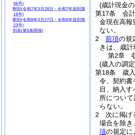
46号)
(歳計現金の
附則
(令和7年3月28日・令和7年規則第
第17条
会
18号)
附則
(令和8年3月27日・令和8年規則第
金現在高報
23号)
ない。
別表
(第5条関係)
2
前項
の規
きは、歳計
第2章
(歳入の調定
第18条
歳
令、契約書
目、納入す
所について
らない。
2
次に掲げ
場合を除き
項
の規定に