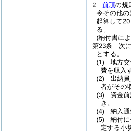
2
前項
の規
令その他の
起算して2
る。
(納付書によ
第23条
次
とする。
(1)
地方交
費を収入
(2)
出納員
者がその
(3)
資金前
き。
(4)
納入通
(5)
納付に
定する小