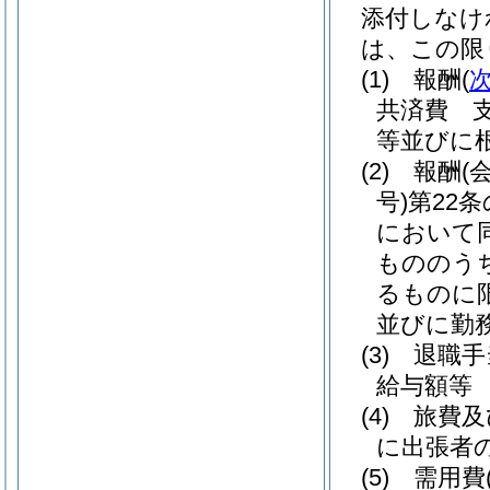
添付しなけ
は、この限
(1)
報酬
(
共済費 
等並びに
(2)
報酬
(
号)
第22
において同
もののう
るものに限
並びに勤
(3)
退職手
給与額等
(4)
旅費及
に出張者
(5)
需用費