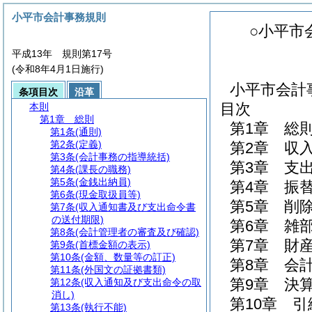
小平市会計事務規則
○小平市
平成13年 規則第17号
(令和8年4月1日施行)
小平市会計
条項目次
沿革
目次
本則
第1章
総則
第1章
総
第1条
(通則)
第2条
(定義)
第2章
収
第3条
(会計事務の指導統括)
第3章
支
第4条
(課長の職務)
第5条
(金銭出納員)
第4章
振
第6条
(現金取扱員等)
第5章
削
第7条
(収入通知書及び支出命令書
の送付期限)
第6章
雑
第8条
(会計管理者の審査及び確認)
第7章
財
第9条
(首標金額の表示)
第10条
(金額、数量等の訂正)
第8章
会
第11条
(外国文の証拠書類)
第9章
決
第12条
(収入通知及び支出命令の取
消し)
第10章
引
第13条
(執行不能)