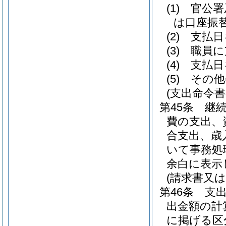
(1)
官公署
は口座振
(2)
支払日
(3)
職員に
(4)
支払日
(5)
その他
(支出命令書
第45条
継
費の支出、
合支出、歳
いて事務処
余白に表示
(請求書又
第46条
支
出金額の計
に掲げる区