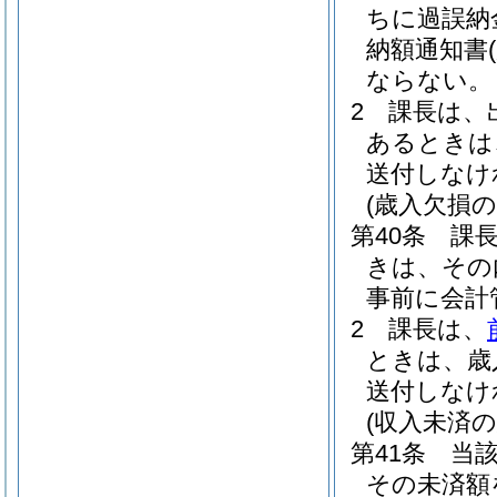
ちに過誤納
納額通知書
ならない。
2
課長は、
あるときは
送付しなけ
(歳入欠損の
第40条
課
きは、その
事前に会計
2
課長は、
ときは、歳
送付しなけ
(収入未済の
第41条
当
その未済額