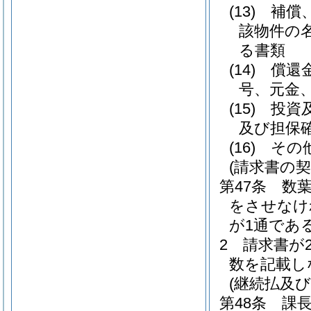
(13)
補償
該物件の
る書類
(14)
償還
号、元金
(15)
投資
及び担保
(16)
その
(請求書の契
第47条
数
をさせなけ
が1通であ
2
請求書が
数を記載し
(継続払及び
第48条
課