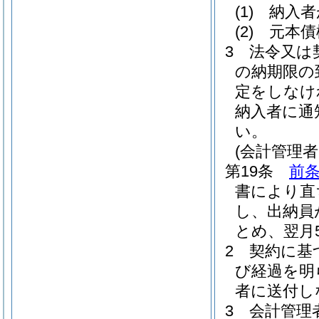
(1)
納入者
(2)
元本債
3
法令又は
の納期限の
定をしなけ
納入者に通
い。
(会計管理
第19条
前
書により直
し、出納員
とめ、翌月
2
契約に基
び経過を明
者に送付し
3
会計管理