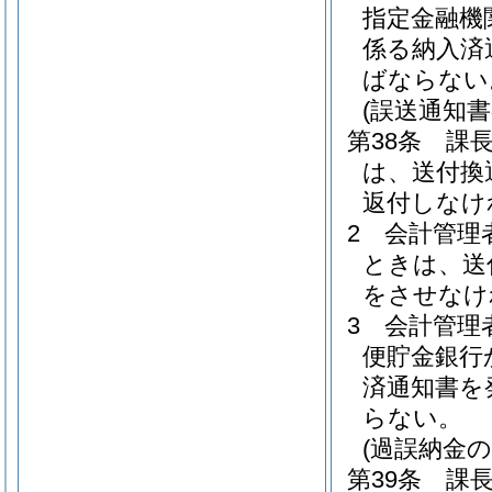
指定金融機
係る納入済
ばならない
(誤送通知書
第38条
課
は、送付換
返付しなけ
2
会計管理
ときは、送
をさせなけ
3
会計管理
便貯金銀行
済通知書を
らない。
(過誤納金の
第39条
課