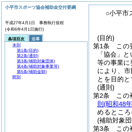
小平市スポーツ協会補助金交付要綱
○小平市
平成27年4月1日 事務執行規程
(令和6年4月1日施行)
(目的)
条項目次
沿革
第1条
この
本則
第1条
(目的)
「協会」と
第2条
(通則)
第3条
(補助対象団体)
等の事業に
第4条
(補助対象事業等)
により、市
第5条
(補助金額)
附則
とを目的と
(通則)
第2条
この
則
(昭和48
めるところ
(補助対象団
第3条
この