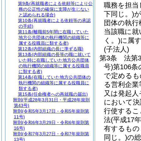
第9条
(再就職者による依頼等により公
職務を担当
務の公正性の確保に支障が生じない
下同じ。)
と認められる場合)
第10条
(再就職者による依頼等の承認
団体の執行
の手続)
当該職に就
第11条
(離職前5年間に在職していた
地方公共団体の執行機関の組織等に
く。)
に属
属する役職員に類する者)
(子法人)
第12条
(内部組織の長に準ずる職)
第13条
(内部組織の長等の職に就いて
第3条
法第
いた時に在職していた地方公共団体
号)
第106
の執行機関の組織等に属する役職員
に類する者)
で定めるも
第14条
(在職していた地方公共団体の
執行機関の組織等に属する役職員に
る営利企業
類する者)
又は発起人
第15条
(任命権者への再就職の届出)
附則
(平成28年3月31日・平成28年規則
において決
第43号)
行使するこ
附則
(令和5年3月17日・令和5年規則第
11号)
法
(平成17
附則
(令和6年3月29日・令和6年規則第
有するもの
16号)
附則
(令和7年3月27日・令和7年規則第
同じ。)
の総
13号)