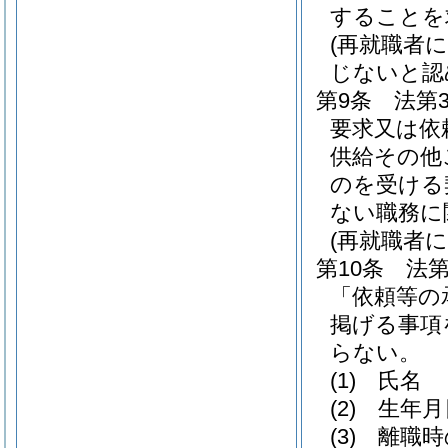
することを
(再就職者
じないと認
第9条
法第
要求又は依
供給その他
のを受ける
ない職務に
(再就職者
第10条
法第
「依頼等の
掲げる事項
らない。
(1)
氏名
(2)
生年月
(3)
離職時