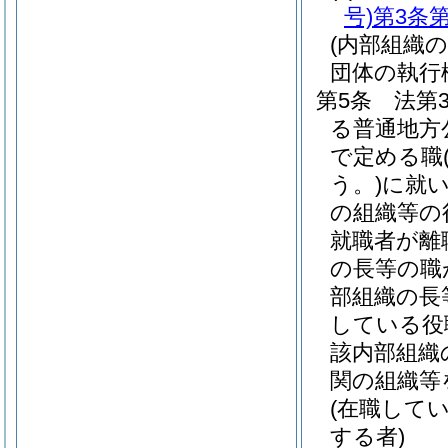
号)
第3条第
(内部組織
団体の執行
第5条
法第
る普通地方
で定める職
う。)
に就
の組織等の
就職者が離
の長等の職
部組織の長
している役
該内部組織
関の組織等
(在職して
する者)