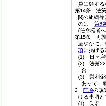
員に類する
第14条
法
関の組織等
のは、
第6
(任命権者
第15条
再
速やかに、
項
に掲げる
(1)
日々雇
(2)
法第2
合
(3)
営利企
あって、
2
前項
の規
げる事項と
(1)
氏名