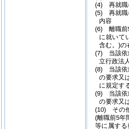
(4)
再就職
(5)
再就職
内容
(6)
離職前
に就いて
含む。)
の
(7)
当該依
立行政法
(8)
当該依
の要求又
に規定す
(9)
当該依
の要求又
(10)
その
(離職前5
等に属する