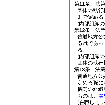
第11条
法第
団体の執行
則で定める
(内部組織
第12条
法第
普通地方公
る職であっ
る。
(内部組織
団体の執行
第13条
法第
普通地方公
定める職に
機関の組織
ものは、
第
(在職して