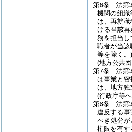
第6条
法第
機関の組織
は、再就職
ける当該再
務を担当し
職者が当該
等を除く。
(地方公共
第7条
法第
は事業と密
は、地方独
(行政庁等
第8条
法第
違反する事
べき処分が
権限を有す