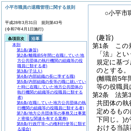
小平市職員の退職管理に関する規則
○小平市
平成28年3月31日 規則第43号
(令和7年4月1日施行)
(趣旨)
条項目次
沿革
第1条
この
本則
第1条
(趣旨)
「法」とい
第2条
(離職前5年間に在職していた地
方公共団体の執行機関の組織等の役
規定に基づ
職員に類する者)
のとする。
第3条
(子法人)
第4条
(内部組織の長に準ずる職)
(離職前5
第5条
(内部組織の長等の職に就いてい
等の役職員
た時に在職していた地方公共団体の
執行機関の組織等の役職員に類する
第2条
法第
者)
共団体の執
第6条
(在職していた地方公共団体の執
行機関の組織等の役職員に類する者)
定めるもの
第7条
(地方公共団体等の事務又は事業
下同じ。)
と密接な関連を有する業務)
第8条
(行政庁等への権利行使等に類す
おける当該
る場合)