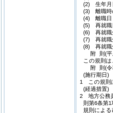
(2)
生年月
(3)
離職時
(4)
離職日
(5)
再就職
(6)
再就職
(7)
再就職
(8)
再就職
附
則
(
この規則は
附
則
(
(施行期日)
1
この規則
(経過措置)
2
地方公務
則第6条第
規則による