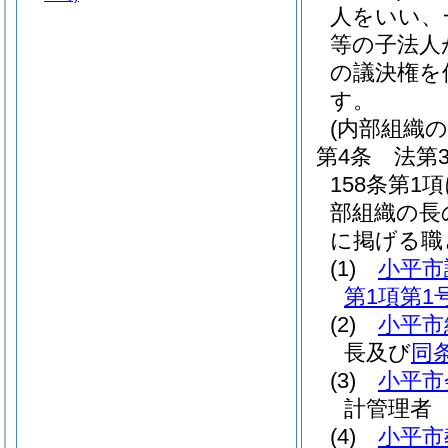
人をいい、
等の子法人
の議決権を
す。
(内部組織
第4条
法第
158条第
部組織の長
に掲げる職
(1)
小平市
第1項第1
(2)
小平市
長及び
同
(3)
小平市
計管理者
(4)
小平市