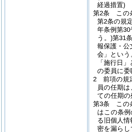
経過措置)
第2条
この
第2条の規
年条例第3
う。)
第31
報保護・公
会」という
「施行日」
の委員に委
2
前項の規
員の任期は
ての任期の
第3条
この
はこの条例
る旧個人情
密を漏らし