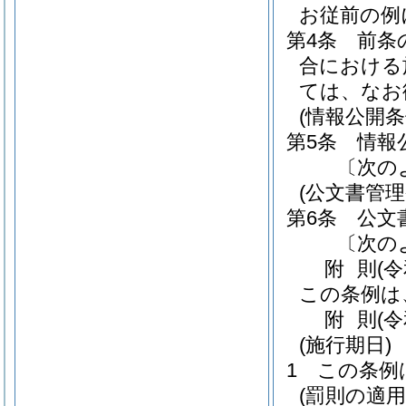
お従前の例
第4条
前条
合における
ては、なお
(情報公開
第5条
情報
〔次の
(公文書管
第6条
公文
〔次の
附
則
(
この条例は
附
則
(
(施行期日)
1
この条例
(罰則の適