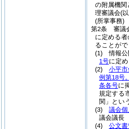
の附属機関
理審議会
(
(所掌事務)
第2条
審議
に定める者
ることがで
(1)
情報
1号
に定め
(2)
小平市
例第18号
条各号
に
規定する
関」という
(3)
議会個
議会議長
(4)
公文書