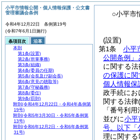
小平市情報公開・個人情報保護・公文書
管理審議会条例
○小平市
令和4年12月22日 条例第19号
(令和7年6月1日施行)
(設置)
条項目次
沿革
第1条
小平
本則
第1条
(設置)
公開条例」
第2条
(所掌事務)
第3条
(組織)
に関する法
第4条
(委員の任期)
の保護に関
第5条
(会長及び副会長)
第6条
(意見の聴取等)
個人情報保
第7条
(守秘義務)
政手続にお
第8条
(委任)
第9条
(罰則)
関する法律
附則
(令和4年12月22日・令和4年条例第
「番号利用
19号)
附則
(令和5年3月30日・令和5年条例第
並びに
小平
13号)
号。以下「
附則
(令和6年12月2日・令和6年条例第
31号)
理に関する