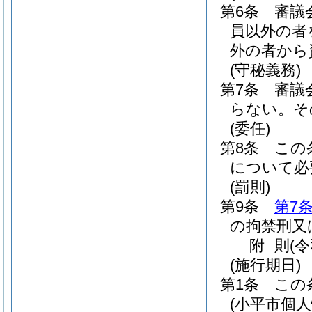
第6条
審議
員以外の者
外の者から
(守秘義務)
第7条
審議
らない。
そ
(委任)
第8条
この
について必
(罰則)
第9条
第7
の拘禁刑又
附
則
(
(施行期日)
第1条
この
(小平市個