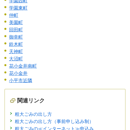
学園西町
学園東町
仲町
美園町
回田町
御幸町
鈴木町
天神町
大沼町
花小金井南町
花小金井
小平市近隣
関連リンク
粗大ごみの出し方
粗大ごみの出し方（事前申し込み制）
粗大ごみの≪インターネット≫申込み