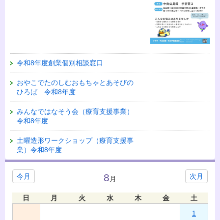
令和8年度創業個別相談窓口
おやこでたのしむおもちゃとあそびの
ひろば 令和8年度
みんなではなそう会（療育支援事業）
令和8年度
土曜造形ワークショップ（療育支援事
業）令和8年度
8
今月
次月
月
日
月
火
水
木
金
土
1