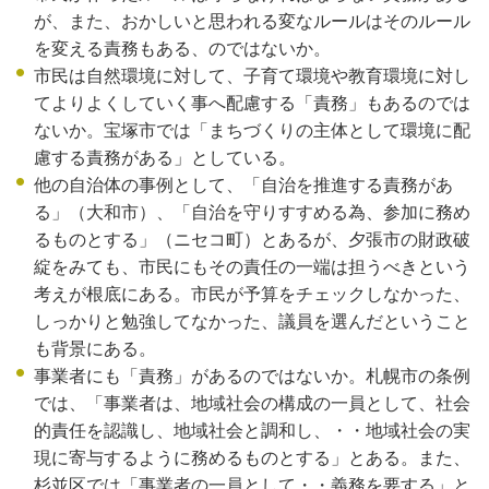
が、また、おかしいと思われる変なルールはそのルール
を変える責務もある、のではないか。
市民は自然環境に対して、子育て環境や教育環境に対し
てよりよくしていく事へ配慮する「責務」もあるのでは
ないか。宝塚市では「まちづくりの主体として環境に配
慮する責務がある」としている。
他の自治体の事例として、「自治を推進する責務があ
る」（大和市）、「自治を守りすすめる為、参加に務め
るものとする」（ニセコ町）とあるが、夕張市の財政破
綻をみても、市民にもその責任の一端は担うべきという
考えが根底にある。市民が予算をチェックしなかった、
しっかりと勉強してなかった、議員を選んだということ
も背景にある。
事業者にも「責務」があるのではないか。札幌市の条例
では、「事業者は、地域社会の構成の一員として、社会
的責任を認識し、地域社会と調和し、・・地域社会の実
現に寄与するように務めるものとする」とある。また、
杉並区では「事業者の一員として・・義務を要する」と