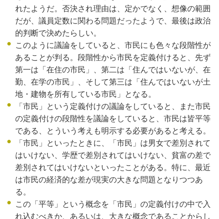
れたようだ。否決され理由は、定かでなく、想像の範囲
だが、議員定数に関わる問題だったようで、最後は政治
的判断で決めたらしい。
このように議論をしていると、市民にも色々な段階性が
あることが判る。段階性から市民を定義付けると、先ず
第一は「在住の市民」、第二は「住んではいないが、在
勤、在学の市民」、そして第三は「住んではいないが土
地・建物を所有している市民」となる。
「市民」という定義付けの議論をしていると、また市民
の定義付けの段階性を議論をしていると、市民は皆平等
である、とういう考えも明示する必要があると考える。
「市民」といったときに、「市民」は男女で差別されて
はいけない、学歴で差別されてはいけない、貧富の差で
差別されてはいけないといったことがある。特に、最近
は市民の経済的な差が現実の大きな問題となりつつあ
る。
この「平等」という概念を「市民」の定義付けの中で入
れ込むべきか、あるいは、大きな概念であることからし