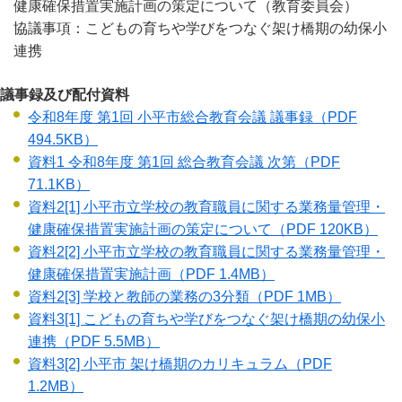
健康確保措置実施計画の策定について（教育委員会）
協議事項：こどもの育ちや学びをつなぐ架け橋期の幼保小
連携
議事録及び配付資料
令和8年度 第1回 小平市総合教育会議 議事録
（PDF
494.5KB）
資料1 令和8年度 第1回 総合教育会議 次第
（PDF
71.1KB）
資料2[1] 小平市立学校の教育職員に関する業務量管理・
健康確保措置実施計画の策定について
（PDF 120KB）
資料2[2] 小平市立学校の教育職員に関する業務量管理・
健康確保措置実施計画
（PDF 1.4MB）
資料2[3] 学校と教師の業務の3分類
（PDF 1MB）
資料3[1] こどもの育ちや学びをつなぐ架け橋期の幼保小
連携
（PDF 5.5MB）
資料3[2] 小平市 架け橋期のカリキュラム
（PDF
1.2MB）