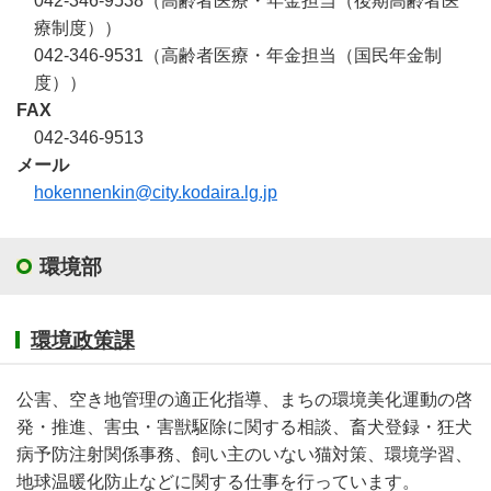
042-346-9538（高齢者医療・年金担当（後期高齢者医
療制度））
042-346-9531（高齢者医療・年金担当（国民年金制
度））
FAX
042-346-9513
メール
hokennenkin@city.kodaira.lg.jp
環境部
環境政策課
公害、空き地管理の適正化指導、まちの環境美化運動の啓
発・推進、害虫・害獣駆除に関する相談、畜犬登録・狂犬
病予防注射関係事務、飼い主のいない猫対策、環境学習、
地球温暖化防止などに関する仕事を行っています。