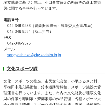
場立地法に基づく届出、小口事業資金の融資等の商工業振
興に関する事務を行っています。
電話番号
042-346-9533（農業振興担当・農業委員会事務局）
042-346-9534（商工担当）
FAX
042-346-9575
メール
sangyoshinko@city.kodaira.lg.jp
文化スポーツ課
文化・スポーツの推進、市民文化会館、小平ふるさと村、
平櫛田中彫刻美術館、鈴木遺跡資料館、スポーツ施設の管
理運営を行っています。また、市内の文化財及び埋蔵文化
財の保護や彫刻家・齋藤素巖の作品管理、各種スポーツ大
会や教室の開催、スポーツ団体等の育成・支援、学校施設