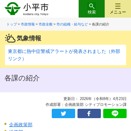
検索
メニュー
トップ
>
市政情報
>
市政全般
>
市の組織・給与など
> 各課の紹介
気象情報
東京都に熱中症警戒アラートが発表されました（外部
リンク）
各課の紹介
更新日： 2026年（令和8年）4月23日
作成部署：企画政策部 シティプロモーション課
企画政策部