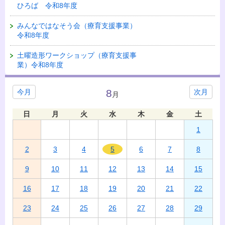
ひろば 令和8年度
みんなではなそう会（療育支援事業）
令和8年度
土曜造形ワークショップ（療育支援事
業）令和8年度
8
今月
次月
月
日
月
火
水
木
金
土
1
2
3
4
5
6
7
8
9
10
11
12
13
14
15
16
17
18
19
20
21
22
23
24
25
26
27
28
29