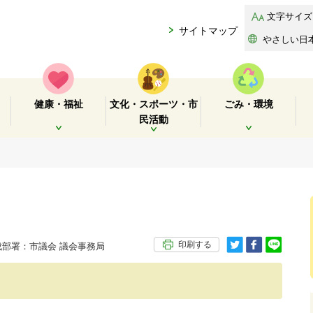
文字サイズ
サイトマップ
やさしい日
健康・福祉
文化・スポーツ・市
ごみ・環境
民活動
開く
開く
開く
印刷する
部署：市議会 議会事務局