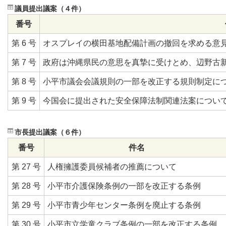
議員提出議案（４件）
番号
第 6 号
オスプレイの横田基地配備計画の撤回を求める意
第 7 号
政府は沖縄県民の意思を真摯に受けとめ、辺野古
第 8 号
小平市議会会議規則の一部を改正する規則制定に
第 9 号
今国会に提出された安全保障法制関連法案につい
市長提出議案（６件）
番号
件名
第 27 号
人権擁護委員候補者の推薦について
第 28 号
小平市介護保険条例の一部を改正する条例
第 29 号
小平市青少年センター条例を廃止する条例
第 30 号
小平市立学童クラブ条例の一部を改正する条例