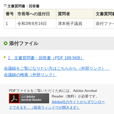
文書質問書・回答書
番号
市長等への送付日
質問者
文書質問
1
令和3年9月14日
津本裕子議員
添付ファ
添付ファイル
1 文書質問書・回答書
（PDF 189.5KB）
会議録をご覧になりたい方はこちらから（外部リンク）
会議録の検索（外部リンク）
PDFファイルをご覧いただくためには、Adobe Acrobat
Reader（無料）が必要です。
Adobe社のサイトからダウンロー
ドできます。（新規ウィンドウが開きます）