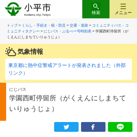
検索
メニュー
トップ
>
くらし・手続き・税・防災
>
交通・道路
>
コミュニティバス・コ
ミュニティタクシー
>
にじバス・ぶるべー号時刻表
> 学園西町停留所（が
くえんにしまちていりゅうじょ）
気象情報
東京都に熱中症警戒アラートが発表されました（外部
リンク）
にじバス
学園西町停留所（がくえんにしまちて
いりゅうじょ）