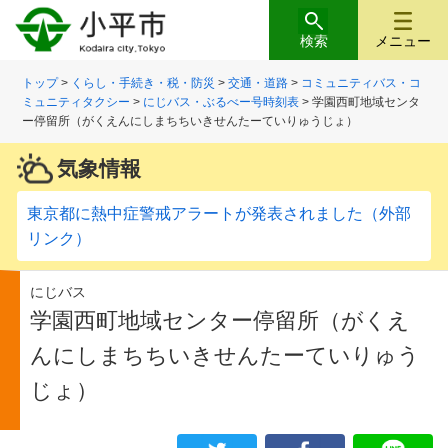
検索
メニュー
トップ
>
くらし・手続き・税・防災
>
交通・道路
>
コミュニティバス・コ
ミュニティタクシー
>
にじバス・ぶるべー号時刻表
> 学園西町地域センタ
ー停留所（がくえんにしまちちいきせんたーていりゅうじょ）
気象情報
東京都に熱中症警戒アラートが発表されました（外部
リンク）
にじバス
学園西町地域センター停留所（がくえ
んにしまちちいきせんたーていりゅう
じょ）