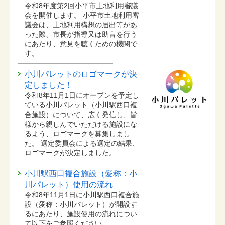
令和8年度第2回小平市土地利用審議
会を開催します。 小平市土地利用審
議会は、土地利用構想の届出等があ
った際、市長が指導又は助言を行う
にあたり、意見を聴くための機関で
す。
小川パレットのロゴマークが決
定しました！
令和8年11月1日にオープンを予定し
ている⼩川パレット（小川駅西口複
合施設）について、広く発信し、皆
様から親しんでいただける施設にな
るよう、ロゴマークを募集しまし
た。 選定委員会による選定の結果、
ロゴマークが決定しました。
小川駅西口複合施設（愛称：小
川パレット）使用の流れ
令和8年11月1日に小川駅西口複合施
設（愛称：小川パレット）が開設す
るにあたり、施設使用の流れについ
て以下をご参照ください。