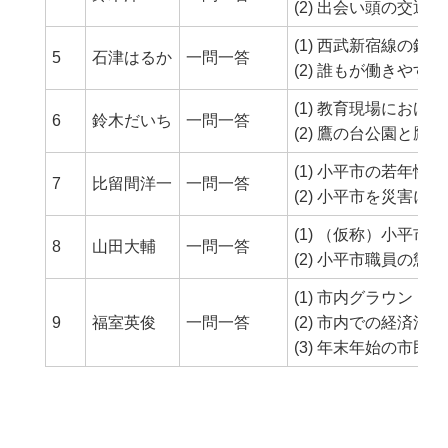
(2) 出会い頭の交
(1) 西武新宿線の
5
石津はるか
一問一答
(2) 誰もが働きやす
(1) 教育現場にお
6
鈴木だいち
一問一答
(2) 鷹の台公園と
(1) 小平市の若年
7
比留間洋一
一問一答
(2) 小平市を災害に
(1) （仮称）小平
8
山田大輔
一問一答
(2) 小平市職員の懲
(1) 市内グラウン
9
福室英俊
一問一答
(2) 市内での経済
(3) 年末年始の市