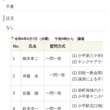
不要
託児
なし
令和4年9月7日（水曜） 午前9時から 議場
No.
氏名
質問方式
(1) 小平第三小学
1
橋本孝二
一問一答
(2) ヤングケアラ
(1) 旧統一教会関
一問一答
2
伊藤 央
(2) 議員による不
(1) 栄町地域のさ
3
佐藤 徹
一問一答
(2) 小平第十二小
(1) 小平駅北口地
4
鈴木洋一
一問一答