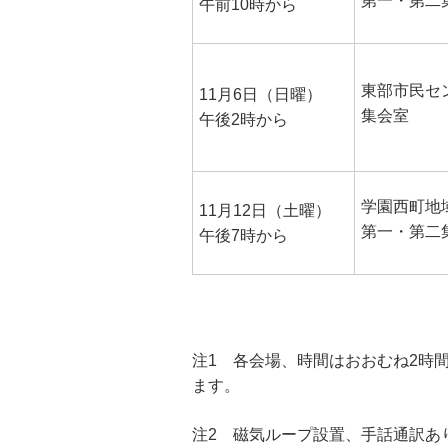
第一・第二
午前10時から
東部市民セ
11月6日（日曜）
集会室
午後2時から
学園西町地
11月12日（土曜）
第一・第二
午後7時から
注1 各会場、時間はおおむね2時
ます。
注2 磁気ループ設置、手話通訳あ