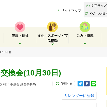
文字サイズ
サイトマップ
やさしい日
健康・福祉
文化・スポーツ・市
ごみ・環境
民活動
開く
開く
開く
月30日)
換会(10月30日)
印刷する
部署：市議会 議会事務局
カレンダーに登録