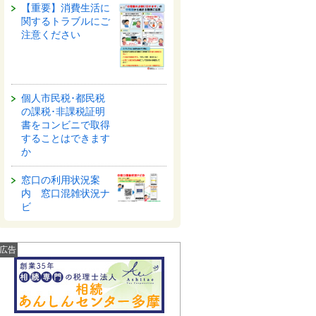
【重要】消費生活に
関するトラブルにご
注意ください
個人市民税･都民税
の課税･非課税証明
書をコンビニで取得
することはできます
か
窓口の利用状況案
内 窓口混雑状況ナ
ビ
広告