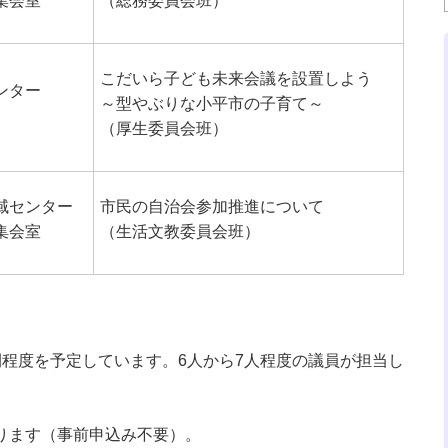
集会室
（総務委員会班）
こだいら子ども未来会議を設置しよう
ンター
～型やぶりな小平市の子育て～
（厚生委員会班）
域センター
市民の自治会参加推進について
集会室
（生活文教委員会班）
間程度を予定しています。6人から7人程度の議員が担当し
ります（事前申込み不要）。