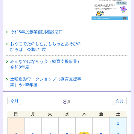
令和8年度創業個別相談窓口
おやこでたのしむおもちゃとあそびの
ひろば 令和8年度
みんなではなそう会（療育支援事業）
令和8年度
土曜造形ワークショップ（療育支援事
業）令和8年度
8
今月
次月
月
日
月
火
水
木
金
土
1