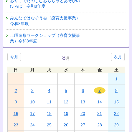
おやこでたのしむおもちゃとあそびの
ひろば 令和8年度
みんなではなそう会（療育支援事業）
令和8年度
土曜造形ワークショップ（療育支援事
業）令和8年度
8
今月
次月
月
日
月
火
水
木
金
土
1
2
3
4
5
6
7
8
9
10
11
12
13
14
15
16
17
18
19
20
21
22
23
24
25
26
27
28
29