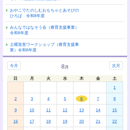
おやこでたのしむおもちゃとあそびの
ひろば 令和8年度
みんなではなそう会（療育支援事業）
令和8年度
土曜造形ワークショップ（療育支援事
業）令和8年度
8
今月
次月
月
日
月
火
水
木
金
土
1
2
3
4
5
6
7
8
9
10
11
12
13
14
15
16
17
18
19
20
21
22