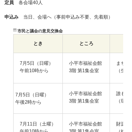
定員
各会場40人
申込み
当日、会場へ（事前申込み不要、先着順）
市民と議会の意見交換会
とき
ところ
7月5日（日曜）
小平市福祉会館
まちの
午前10時から
3階 第1集会室
（生活
小平市福祉会館
誰もが
7月5日（日曜）
3階 第1集会室
（環境
午後2時から
7月11日（土曜）
小平市福祉会館
財源確
午前10時から
3階 第1集会室
（総務