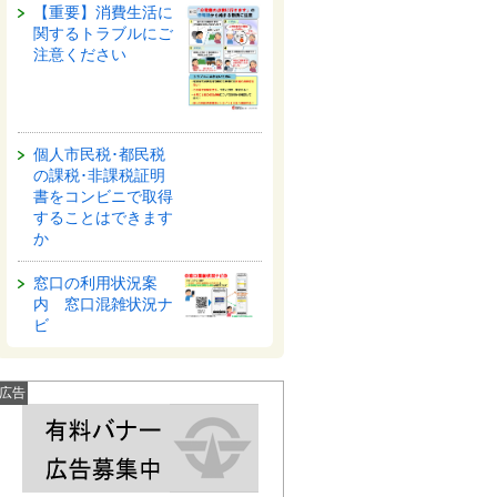
【重要】消費生活に
関するトラブルにご
注意ください
個人市民税･都民税
の課税･非課税証明
書をコンビニで取得
することはできます
か
窓口の利用状況案
内 窓口混雑状況ナ
ビ
広告