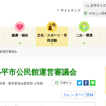
文字サイズ
サイトマップ
やさしい日
健康・福祉
文化・スポーツ・市
ごみ・環境
民活動
開く
開く
開く
民館運営審議会
小平市公民館運営審議会
印刷する
署：教育委員会教育部 公民館
カレンダーに登録