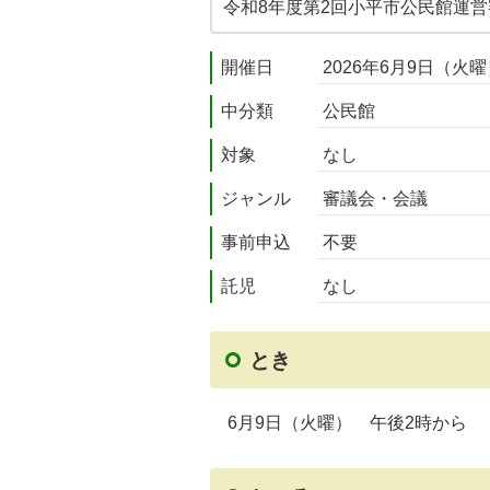
令和8年度第2回小平市公民館運
開催日
2026年6月9日（火
中分類
公民館
対象
なし
ジャンル
審議会・会議
事前申込
不要
託児
なし
とき
6月9日（火曜） 午後2時から