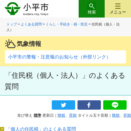
検索
メニュー
トップ
>
よくある質問
>
くらし・手続き・税・防災
> 住民税（個人・法
人）
気象情報
小平市の警報・注意報のお知らせ（外部リンク）
「住民税（個人・法人）」のよくある
質問
並び替え
標準
更新日｜
降順
、
昇順
タイトル五十音順｜
降順
、
昇順
「個人の住民税」のよくある質問