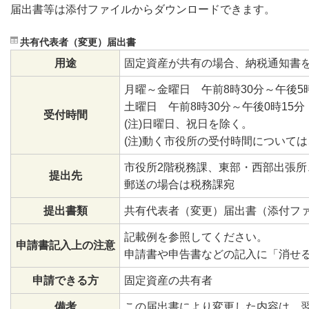
届出書等は添付ファイルからダウンロードできます。
共有代表者（変更）届出書
用途
固定資産が共有の場合、納税通知書
月曜～金曜日 午前8時30分～午後5
土曜日 午前8時30分～午後0時1
受付時間
(注)日曜日、祝日を除く。
(注)動く市役所の受付時間について
市役所2階税務課、東部・西部出張所
提出先
郵送の場合は税務課宛
提出書類
共有代表者（変更）届出書（添付フ
記載例を参照してください。
申請書記入上の注意
申請書や申告書などの記入に「消せ
申請できる方
固定資産の共有者
備考
この届出書により変更した内容は、