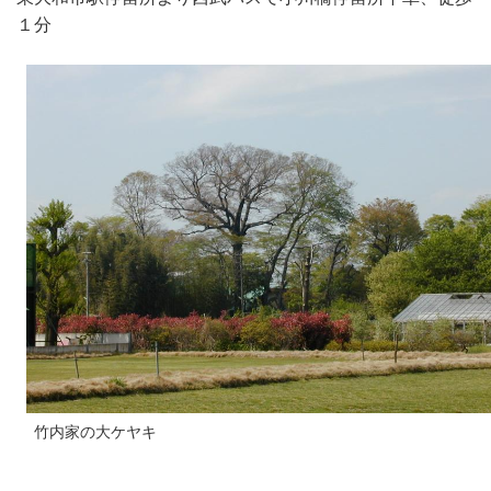
１分
竹内家の大ケヤキ