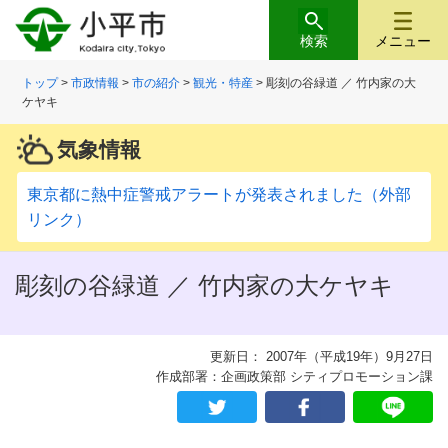
検索
メニュー
トップ
>
市政情報
>
市の紹介
>
観光・特産
> 彫刻の谷緑道 ／ 竹内家の大
ケヤキ
気象情報
東京都に熱中症警戒アラートが発表されました（外部
リンク）
彫刻の谷緑道 ／ 竹内家の大ケヤキ
更新日： 2007年（平成19年）9月27日
作成部署：企画政策部 シティプロモーション課