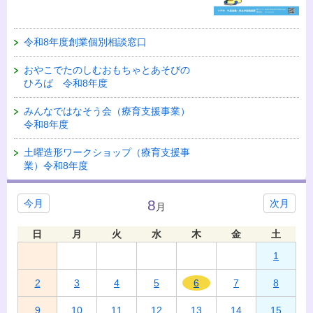
令和8年度創業個別相談窓口
おやこでたのしむおもちゃとあそびの
ひろば 令和8年度
みんなではなそう会（療育支援事業）
令和8年度
土曜造形ワークショップ（療育支援事
業）令和8年度
8
今月
次月
月
日
月
火
水
木
金
土
1
2
3
4
5
6
7
8
9
10
11
12
13
14
15