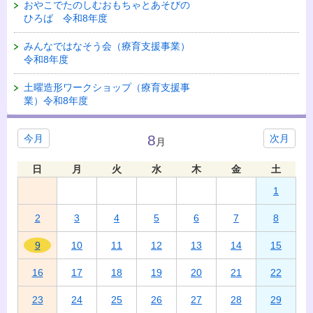
おやこでたのしむおもちゃとあそびの
ひろば 令和8年度
みんなではなそう会（療育支援事業）
令和8年度
土曜造形ワークショップ（療育支援事
業）令和8年度
8
今月
次月
月
日
月
火
水
木
金
土
1
2
3
4
5
6
7
8
9
10
11
12
13
14
15
16
17
18
19
20
21
22
23
24
25
26
27
28
29