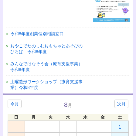
令和8年度創業個別相談窓口
おやこでたのしむおもちゃとあそびの
ひろば 令和8年度
みんなではなそう会（療育支援事業）
令和8年度
土曜造形ワークショップ（療育支援事
業）令和8年度
8
今月
次月
月
日
月
火
水
木
金
土
1